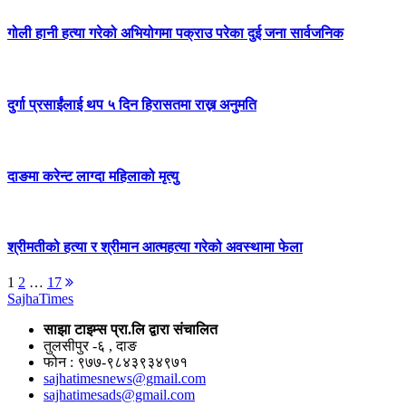
गोली हानी हत्या गरेको अभियोगमा पक्राउ परेका दुई जना सार्वजनिक
दुर्गा प्रसाईंलाई थप ५ दिन हिरासतमा राख्न अनुमति
दाङमा करेन्ट लाग्दा महिलाको मृत्यु
श्रीमतीको हत्या र श्रीमान आत्महत्या गरेको अवस्थामा फेला
Posts
Next
1
2
…
17
page
Sajha
Times
pagination
साझा टाइम्स प्रा.लि द्वारा संचालित
तुलसीपुर -६ , दाङ
फोन : ९७७-९८४३९३४९७१
sajhatimesnews@gmail.com
sajhatimesads@gmail.com