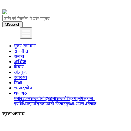
Search
मुख्य समाचार
राजनीति
समाज
आर्थिक
विचार
खेलकुद
स्वास्थ्य
शिक्षा
सम्पादकीय
थप अरु
मनोरञ्जन
अन्तर्वार्ता
दुर्घटना
अन्तर्राष्ट्रिय
कृषि
सूचना-
प्रविधि
पत्रपत्रिका
फोटो फिचर
सुरक्षा/अपराध
रोचक
सुरक्षा/अपराध