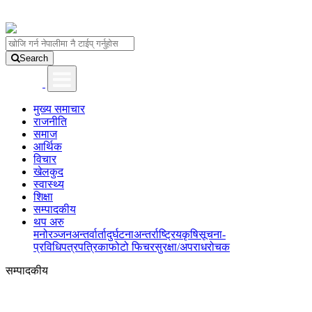
Search
मुख्य समाचार
राजनीति
समाज
आर्थिक
विचार
खेलकुद
स्वास्थ्य
शिक्षा
सम्पादकीय
थप अरु
मनोरञ्जन
अन्तर्वार्ता
दुर्घटना
अन्तर्राष्ट्रिय
कृषि
सूचना-
प्रविधि
पत्रपत्रिका
फोटो फिचर
सुरक्षा/अपराध
रोचक
सम्पादकीय