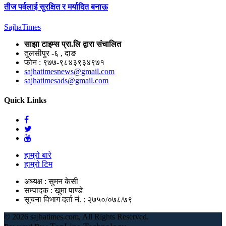
तीज पर्वलाई सुरक्षित र मर्यादित बनाऊ
Sajha
Times
साझा टाइम्स प्रा.लि द्वारा संचालित
तुलसीपुर -६ , दाङ
फोन : ९७७-९८४३९३४९७१
sajhatimesnews@gmail.com
sajhatimesads@gmail.com
Quick Links
हाम्रो बारे
हाम्रो टिम
अध्यक्ष : सुमन केसी
सम्पादक : खुमा पाण्डे
सूचना विभाग दर्ता नं. : २७५०/०७८/७९
©
2026 sajhatimes.com, All Rights Reserved.