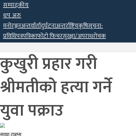
सम्पादकीय
थप अरु
मनोरञ्जन
अन्तर्वार्ता
दुर्घटना
अन्तर्राष्ट्रिय
कृषि
सूचना-
प्रविधि
पत्रपत्रिका
फोटो फिचर
सुरक्षा/अपराध
रोचक
कुखुरी प्रहार गरी
श्रीमतीको हत्या गर्ने
युवा पक्राउ
साझा टाइम्स