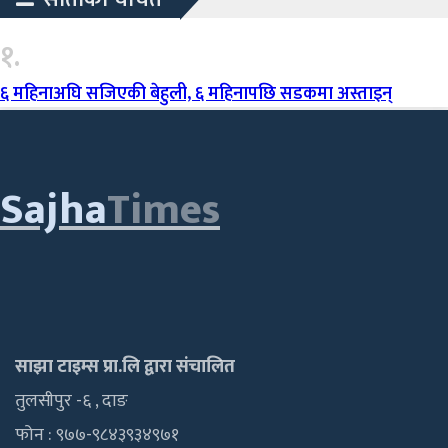
१.
६ महिनाअघि सजिएकी बेहुली, ६ महिनापछि सडकमा अस्ताइन्
Sajha
Times
साझा टाइम्स प्रा.लि द्वारा संचालित
तुलसीपुर -६ , दाङ
फोन : ९७७-९८४३९३४९७१