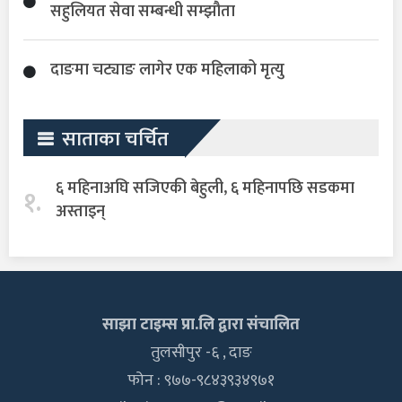
सहुलियत सेवा सम्बन्धी सम्झौता
दाङमा चट्याङ लागेर एक महिलाको मृत्यु
साताका चर्चित
६ महिनाअघि सजिएकी बेहुली, ६ महिनापछि सडकमा
१.
अस्ताइन्
साझा टाइम्स प्रा.लि द्वारा संचालित
तुलसीपुर -६ , दाङ
फोन : ९७७-९८४३९३४९७१