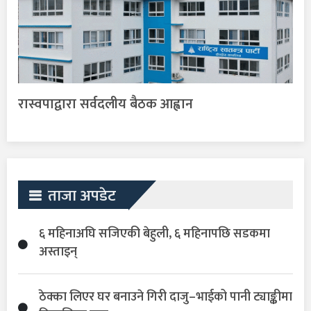
रास्वपाद्वारा सर्वदलीय बैठक आह्वान
ताजा अपडेट
६ महिनाअघि सजिएकी बेहुली, ६ महिनापछि सडकमा
अस्ताइन्
ठेक्का लिएर घर बनाउने गिरी दाजु–भाईको पानी ट्याङ्कीमा