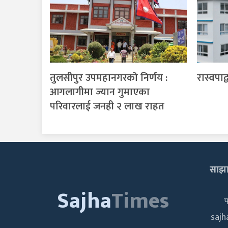
तुलसीपुर उपमहानगरको निर्णय :
रास्वपाद
आगलागीमा ज्यान गुमाएका
परिवारलाई जनही २ लाख राहत
साझा 
Sajha
Times
saj