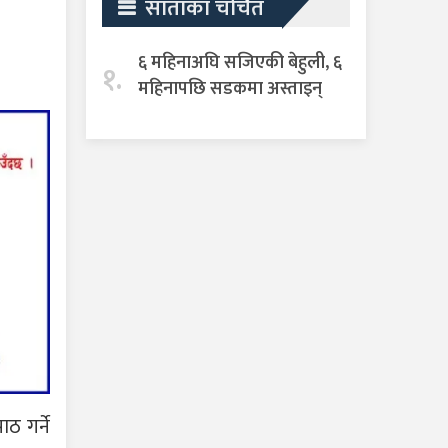
साताका चर्चित
६ महिनाअघि सजिएकी बेहुली, ६
१.
महिनापछि सडकमा अस्ताइन्
ाठ गर्ने