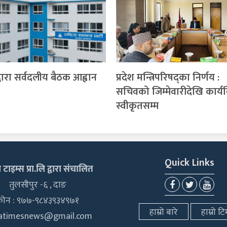
्वारा सर्वदलीय बैठक आह्वान
प्रदेश मन्त्रिपरिषद्का निर्णय :
सचिवको जिम्मेवारीदेखि कार्य
स्वीकृतसम्म
Quick Links
टाइम्स प्रा.लि द्वारा संचालित
तुलसीपुर -६ , दाङ
फोन : ९७७-९८४३९३४९७१
हाम्रो बारे
हाम्रो टि
hatimesnews@gmail.com