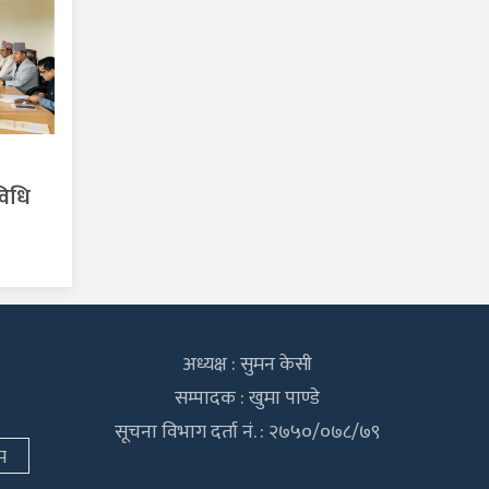
विधि
अध्यक्ष : सुमन केसी
सम्पादक : खुमा पाण्डे
सूचना विभाग दर्ता नं. : २७५०/०७८/७९
म