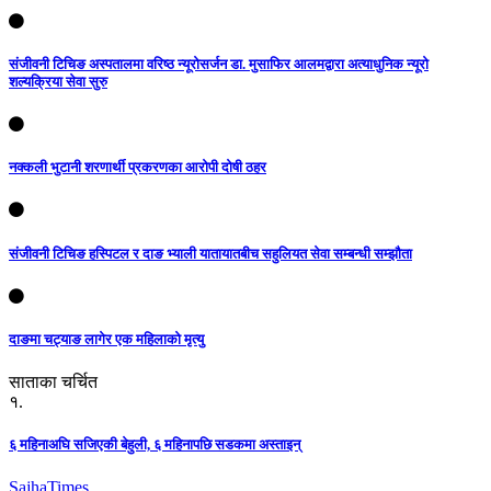
संजीवनी टिचिङ अस्पतालमा वरिष्ठ न्यूरोसर्जन डा. मुसाफिर आलमद्वारा अत्याधुनिक न्यूरो
शल्यक्रिया सेवा सुरु
नक्कली भुटानी शरणार्थी प्रकरणका आरोपी दोषी ठहर
संजीवनी टिचिङ हस्पिटल र दाङ भ्याली यातायातबीच सहुलियत सेवा सम्बन्धी सम्झौता
दाङमा चट्याङ लागेर एक महिलाको मृत्यु
साताका चर्चित
१.
६ महिनाअघि सजिएकी बेहुली, ६ महिनापछि सडकमा अस्ताइन्
Sajha
Times