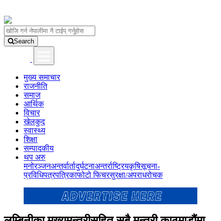
Search
मुख्य समाचार
राजनीति
समाज
आर्थिक
विचार
खेलकुद
स्वास्थ्य
शिक्षा
सम्पादकीय
थप अरु
मनोरञ्जन
अन्तर्वार्ता
दुर्घटना
अन्तर्राष्ट्रिय
कृषि
सूचना-
प्रविधि
पत्रपत्रिका
फोटो फिचर
सुरक्षा/अपराध
रोचक
लुम्बिनीका मुख्यमन्त्रीसहित सबै मन्त्री काठमाडौंमा