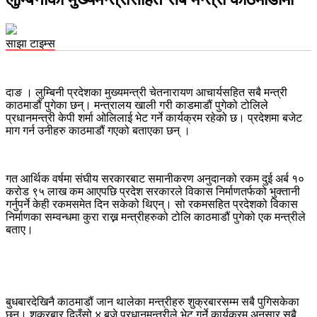
साझा टाइम्स
दाङ । लुम्बिनी प्रदेशका मुख्यमन्त्री चेतनारायण आचार्यसहित सबै मन्त्री
काठमाडौं पुगेका छन्। मन्त्रालय खाली गरी काडमाडौं पुगेको टोलिले
प्रधानमन्त्री केपी शर्मा ओलिलाई भेट गर्ने कार्यक्रम रहेको छ। प्रदेशमा बजेट
माग गर्न उनीहरु काठमाडौं गएको बताएका छन् ।
गत आर्थिक वर्षमा संघीय सरकारबाट समानीकरण अनुदानको रकम दुई अर्ब १०
करोड ९५ लाख कम आएपछि प्रदेश सरकारले विकास निर्माणतर्फको भुक्तानी
गर्नुपर्ने केही रकमसमेत दिन सकेको थिएन्। सो रकमसहित प्रदेशको विकास
निर्माणका सम्वन्धमा कुरा राख्न मन्त्रीहरुको टोलि काठमाडौं पुगेको एक मन्त्रीले
बताए।
बुधबारदेखिनै काठमाडौं जान थालेका मन्त्रीहरु शुक्रबारसम्म सबै पुगिसकेका
छन्। शुक्रबार दिउँसो ४ बजे प्रधानमन्त्रीले भेट गर्ने कार्यक्रम अनुसार सबै