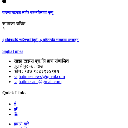
दाङमा चट्याङ लागेर एक महिलाको मृत्यु
साताका चर्चित
१.
६ महिनाअघि सजिएकी बेहुली, ६ महिनापछि सडकमा अस्ताइन्
Sajha
Times
साझा टाइम्स प्रा.लि द्वारा संचालित
तुलसीपुर -६ , दाङ
फोन : ९७७-९८४३९३४९७१
sajhatimesnews@gmail.com
sajhatimesads@gmail.com
Quick Links
हाम्रो बारे