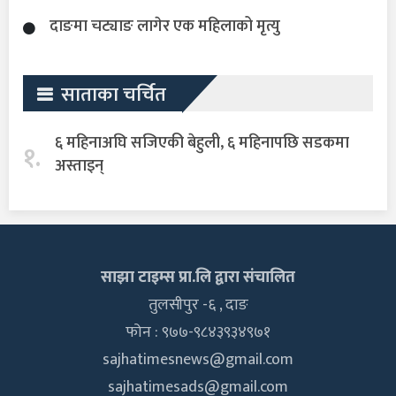
दाङमा चट्याङ लागेर एक महिलाको मृत्यु
साताका चर्चित
६ महिनाअघि सजिएकी बेहुली, ६ महिनापछि सडकमा
१.
अस्ताइन्
साझा टाइम्स प्रा.लि द्वारा संचालित
तुलसीपुर -६ , दाङ
फोन : ९७७-९८४३९३४९७१
sajhatimesnews@gmail.com
sajhatimesads@gmail.com