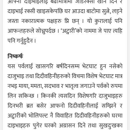
आफ्नो दाइभाइलाई बढीमात्रामा जाडरक्सी खान दिने र
दाइभाई रक्सी खाइसकेपछि घर आउदा बाटोमा सुत्ने, लड्ने
जस्ता नकारात्मक पक्षहरु प्नि छन् । यो कुरालाई पनि
आफन्तहरुले सोच्नुपर्दछ । ‘अट्वारी’को नाममा जे पाए त्यहि
पनि गर्नुहुदैन ।
निष्कर्षः
यस पर्वलाई खासगरि बर्षदिनसम्म भेटघाट हुन नसेको
दाजुभाइ तथा दिदीवहिनीहरुको विचमा विशेष भेटघाट मात्र
नभइ माया, ममता, सदभाव र भातृत्व जगाउने पर्वको रुपमा
लिन सकिन्छ । किनकी त्यसदिन विशेषगरि दाजुभाइहरु
दिनभरी ब्रत बसेर आफनो दिदीवहिनीलाई सम्झिने र
अट्वारीको भोलिपल्ट नै विवाहित दिदीवहिनीहरुको घरमा
दाइभाइहरु पुगेर घरको अग्रासन दिने तथा सुखदुःखका