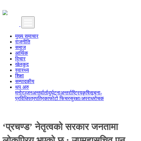
मुख्य समाचार
राजनीति
समाज
आर्थिक
विचार
खेलकुद
स्वास्थ्य
शिक्षा
सम्पादकीय
थप अरु
मनोरञ्जन
अन्तर्वार्ता
दुर्घटना
अन्तर्राष्ट्रिय
कृषि
सूचना-
प्रविधि
पत्रपत्रिका
फोटो फिचर
सुरक्षा/अपराध
रोचक
‘प्रचण्ड’ नेतृत्वको सरकार जनतामा
लोकप्रिय भएको छ : उपमहासचिव पुन