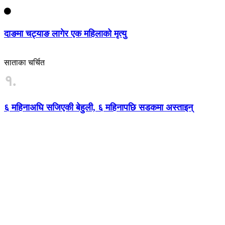
दाङमा चट्याङ लागेर एक महिलाको मृत्यु
साताका चर्चित
१.
६ महिनाअघि सजिएकी बेहुली, ६ महिनापछि सडकमा अस्ताइन्
साझा टाइम्स प्रा.लि द्वारा संचालित
तुलसीपुर -६ , दाङ
फोन : ९७७-९८४३९३४९७१
sajhatimesnews@gmail.com
sajhatimesads@gmail.com