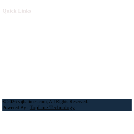
Quick Links
हाम्रो बारे
हाम्रो टिम
अध्यक्ष : सुमन केसी
सम्पादक : खुमा पाण्डे
सूचना विभाग दर्ता नं. : २७५०/०७८/७९
©
2026 sajhatimes.com, All Rights Reserved.
TopLine Technology
Powered By :