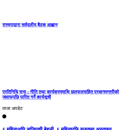
रास्वपाद्वारा सर्वदलीय बैठक आह्वान
प्रतिनिधि सभा : नीति तथा कार्यक्रममाथि छलफलसहित प्रधानमन्त्रीको
जवाफपछि पारित गर्ने कार्यसूची
ताजा अपडेट
६ महिनाअघि सजिएकी बेहुली, ६ महिनापछि सडकमा अस्ताइन्