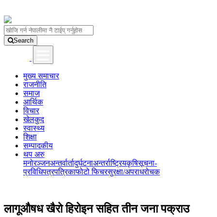
Search
मुख्य समाचार
राजनीति
समाज
आर्थिक
विचार
खेलकुद
स्वास्थ्य
शिक्षा
सम्पादकीय
थप अरु
मनोरञ्जन
अन्तर्वार्ता
दुर्घटना
अन्तर्राष्ट्रिय
कृषि
सूचना-
प्रविधि
पत्रपत्रिका
फोटो फिचर
सुरक्षा/अपराध
रोचक
लागूऔषध खैरो हिरोइन सहित तीन जना पक्राउ