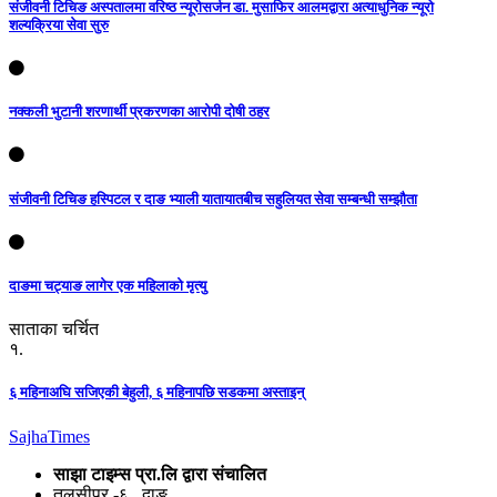
संजीवनी टिचिङ अस्पतालमा वरिष्ठ न्यूरोसर्जन डा. मुसाफिर आलमद्वारा अत्याधुनिक न्यूरो
शल्यक्रिया सेवा सुरु
नक्कली भुटानी शरणार्थी प्रकरणका आरोपी दोषी ठहर
संजीवनी टिचिङ हस्पिटल र दाङ भ्याली यातायातबीच सहुलियत सेवा सम्बन्धी सम्झौता
दाङमा चट्याङ लागेर एक महिलाको मृत्यु
साताका चर्चित
१.
६ महिनाअघि सजिएकी बेहुली, ६ महिनापछि सडकमा अस्ताइन्
Sajha
Times
साझा टाइम्स प्रा.लि द्वारा संचालित
तुलसीपुर -६ , दाङ