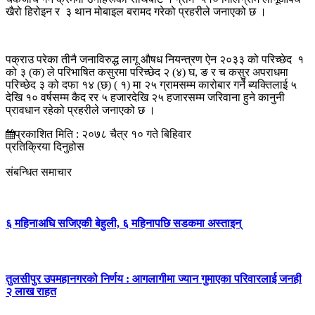
खैरो हिरोइन र ३ थान मोबाइल बरामद गरेको प्रहरीले जनाएको छ ।
पक्राउ परेका तीनै जनाविरुद्ध लागू औषध नियन्त्रण ऐन २०३३ को परिच्छेद १
को ३ (क) ले परिभाषित कसुरमा परिच्छेद २ (४) घ, ङ र च कसुर अपराधमा
परिच्छेद ३ को दफा १४ (छ) ( १) मा २५ ग्रामसम्म कारोबार गर्ने ब्यक्तिलाई ५
देखि १० वर्षसम्म कैद रर ५ हजारदेखि २५ हजारसम्म जरिवाना हुने कानुनी
प्रावधान रहेको प्रहरीले जनाएको छ ।
प्रकाशित मिति : २०७८ चैत्र १० गते बिहिवार
प्रतिक्रिया दिनुहोस
संबन्धित समाचार
६ महिनाअघि सजिएकी बेहुली, ६ महिनापछि सडकमा अस्ताइन्
तुलसीपुर उपमहानगरको निर्णय : आगलागीमा ज्यान गुमाएका परिवारलाई जनही
२ लाख राहत