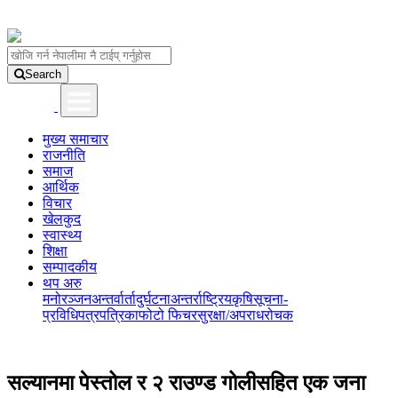
Search
मुख्य समाचार
राजनीति
समाज
आर्थिक
विचार
खेलकुद
स्वास्थ्य
शिक्षा
सम्पादकीय
थप अरु
मनोरञ्जन
अन्तर्वार्ता
दुर्घटना
अन्तर्राष्ट्रिय
कृषि
सूचना-
प्रविधि
पत्रपत्रिका
फोटो फिचर
सुरक्षा/अपराध
रोचक
सल्यानमा पेस्तोल र २ राउण्ड गोलीसहित एक जना