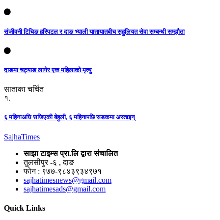
संजीवनी टिचिङ हस्पिटल र दाङ भ्याली यातायातबीच सहुलियत सेवा सम्बन्धी सम्झौता
दाङमा चट्याङ लागेर एक महिलाको मृत्यु
साताका चर्चित
१.
६ महिनाअघि सजिएकी बेहुली, ६ महिनापछि सडकमा अस्ताइन्
Sajha
Times
साझा टाइम्स प्रा.लि द्वारा संचालित
तुलसीपुर -६ , दाङ
फोन : ९७७-९८४३९३४९७१
sajhatimesnews@gmail.com
sajhatimesads@gmail.com
Quick Links