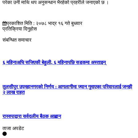
परेका उनी माथि थप अनुसन्धान भैरहेको प्रहरीले जनाएको छ ।
प्रकाशित मिति : २०७८ भाद्र १६ गते बुधवार
प्रतिक्रिया दिनुहोस
संबन्धित समाचार
६ महिनाअघि सजिएकी बेहुली, ६ महिनापछि सडकमा अस्ताइन्
तुलसीपुर उपमहानगरको निर्णय : आगलागीमा ज्यान गुमाएका परिवारलाई जनही
२ लाख राहत
रास्वपाद्वारा सर्वदलीय बैठक आह्वान
ताजा अपडेट