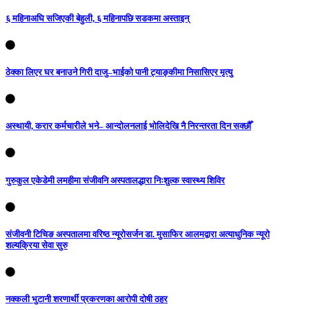
६ महिनाअघि सजिएकी बेहुली, ६ महिनापछि सडकमा अस्ताइन्
ठेक्का लिएर घर बनाउने गिरी दाजु–भाईको पानी ट्याङ्कीमा निसासिएर मृत्यु
अस्थायी, करार कर्मचारीले भने– आन्दोलनलाई भोलिदेखि नै निरन्तरता दिन सक्छौँ
गुरुकुल एकेडेमी लमहीमा संजीवनि अस्पतालद्धारा निःशुल्क स्वास्थ्य शिविर
संजीवनी टिचिङ अस्पतालमा वरिष्ठ न्यूरोसर्जन डा. मुसाफिर आलमद्वारा अत्याधुनिक न्यूरो
शल्यक्रिया सेवा सुरु
नक्कली भुटानी शरणार्थी प्रकरणका आरोपी दोषी ठहर