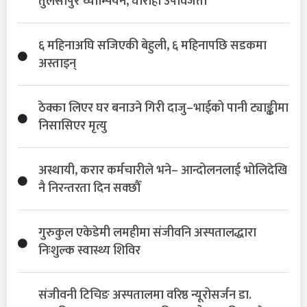
तुलसीपुर च्याम्पियन, घोराही उपविजेता
६ महिनाअघि सजिएकी बेहुली, ६ महिनापछि सडकमा
अस्ताइन्
ठेक्का लिएर घर बनाउने गिरी दाजु–भाईको पानी ट्याङ्कीमा
निसासिएर मृत्यु
अस्थायी, करार कर्मचारीले भने– आन्दोलनलाई भोलिदेखि
नै निरन्तरता दिन सक्छौँ
गुरुकुल एकेडेमी लमहीमा संजीवनि अस्पतालद्धारा
निःशुल्क स्वास्थ्य शिविर
संजीवनी टिचिङ अस्पतालमा वरिष्ठ न्यूरोसर्जन डा.