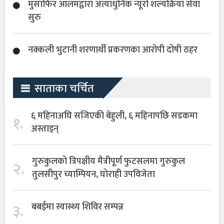
मुसाफिर आलमद्वारा अत्याधुनिक न्यूरो शल्यक्रिया सेवा
सुरु
नक्कली भुटानी शरणार्थी प्रकरणका आरोपी दोषी ठहर
साताका चर्चित
६ महिनाअघि सजिएकी बेहुली, ६ महिनापछि सडकमा
१.
अस्ताइन्
गुरुकुलको त्रिपक्षीय मैत्रीपूर्ण फुटसलमा गुरुकुल
२.
तुलसीपुर च्याम्पियन, घोराही उपविजेता
३.
बबईमा स्वास्थ्य शिविर सम्पन्न