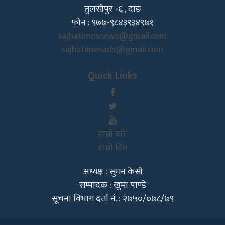
तुलसीपुर -६ , दाङ
फोन : ९७७-९८४३९३४९७१
sajhatimesnews@gmail.com
sajhatimesads@gmail.com
Quick Links
हाम्रो बारे
हाम्रो टिम
अध्यक्ष : सुमन केसी
सम्पादक : खुमा पाण्डे
सूचना विभाग दर्ता नं. : २७५०/०७८/७९