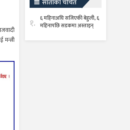
साताका चर्चित
६ महिनाअघि सजिएकी बेहुली, ६
१.
महिनापछि सडकमा अस्ताइन्
माजवादी
मन्त्री