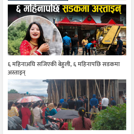
६ महिनाअघि सजिएकी बेहुली, ६ महिनापछि सडकमा
अस्ताइन्