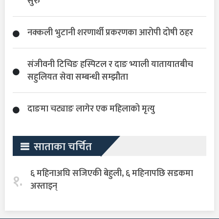
सुरु
नक्कली भुटानी शरणार्थी प्रकरणका आरोपी दोषी ठहर
संजीवनी टिचिङ हस्पिटल र दाङ भ्याली यातायातबीच
सहुलियत सेवा सम्बन्धी सम्झौता
दाङमा चट्याङ लागेर एक महिलाको मृत्यु
साताका चर्चित
६ महिनाअघि सजिएकी बेहुली, ६ महिनापछि सडकमा
१.
अस्ताइन्