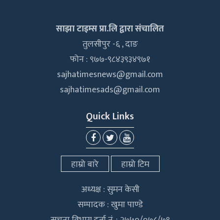
साझा टाइम्स प्रा.लि द्वारा संचालित
तुलसीपुर -६ , दाङ
फोन : ९७७-९८४३९३४९७१
sajhatimesnews@gmail.com
sajhatimesads@gmail.com
Quick Links
हाम्रो बारे
हाम्रो टिम
अध्यक्ष : सुमन केसी
सम्पादक : खुमा पाण्डे
सूचना विभाग दर्ता नं. : २७५०/०७८/७९