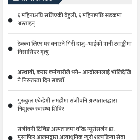
६ महिनाअघि सजिएकी बेहुली, ६ महिनापछि सडकमा
अस्ताइन्
ठेक्का लिएर घर बनाउने गिरी दाजु–भाईको पानी ट्याङ्कीमा
निसासिएर मृत्यु
अस्थायी, करार कर्मचारीले भने– आन्दोलनलाई भोलिदेखि
नै निरन्तरता दिन सक्छौँ
गुरुकुल एकेडेमी लमहीमा संजीवनि अस्पतालद्धारा
निःशुल्क स्वास्थ्य शिविर
संजीवनी टिचिङ अस्पतालमा वरिष्ठ न्यूरोसर्जन डा.
मुसाफिर आलमद्वारा अत्याधुनिक न्यूरो शल्यक्रिया सेवा