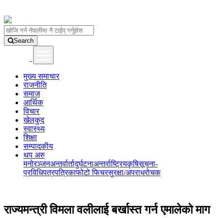
Search
मुख्य समाचार
राजनीति
समाज
आर्थिक
विचार
खेलकुद
स्वास्थ्य
शिक्षा
सम्पादकीय
थप अरु
मनोरञ्जन
अन्तर्वार्ता
दुर्घटना
अन्तर्राष्ट्रिय
कृषि
सूचना-
प्रविधि
पत्रपत्रिका
फोटो फिचर
सुरक्षा/अपराध
रोचक
राज्यमन्त्री विमला वलीलाई बर्खास्त गर्न एमालेको माग