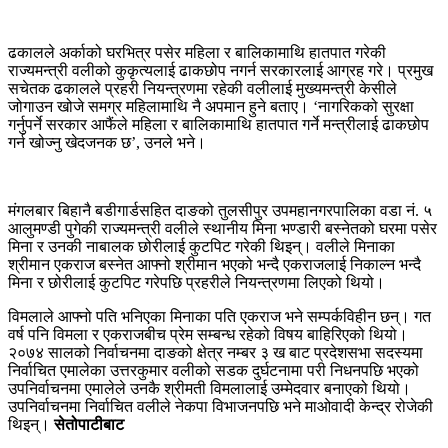
ढकालले अर्काको घरभित्र पसेर महिला र बालिकामाथि हातपात गरेकी
राज्यमन्त्री वलीको कुकृत्यलाई ढाकछोप नगर्न सरकारलाई आग्रह गरे। प्रमुख
सचेतक ढकालले प्रहरी नियन्त्रणमा रहेकी वलीलाई मुख्यमन्त्री केसीले
जोगाउन खोजे समग्र महिलामाथि नै अपमान हुने बताए। ‘नागरिकको सुरक्षा
गर्नुपर्ने सरकार आफैंले महिला र बालिकामाथि हातपात गर्ने मन्त्रीलाई ढाकछोप
गर्न खोज्नु खेदजनक छ’, उनले भने।
मंगलबार बिहानै बडीगार्डसहित दाङको तुलसीपुर उपमहानगरपालिका वडा नं. ५
आलुमण्डी पुगेकी राज्यमन्त्री वलीले स्थानीय मिना भण्डारी बस्नेतको घरमा पसेर
मिना र उनकी नाबालक छोरीलाई कुटपिट गरेकी थिइन्। वलीले मिनाका
श्रीमान एकराज बस्नेत आफ्नो श्रीमान भएको भन्दै एकराजलाई निकाल्न भन्दै
मिना र छोरीलाई कुटपिट गरेपछि प्रहरीले नियन्त्रणमा लिएको थियो।
विमलाले आफ्नो पति भनिएका मिनाका पति एकराज भने सम्पर्कविहीन छन्। गत
वर्ष पनि विमला र एकराजबीच प्रेम सम्बन्ध रहेको विषय बाहिरिएको थियो।
२०७४ सालको निर्वाचनमा दाङको क्षेत्र नम्बर ३ ख बाट प्रदेशसभा सदस्यमा
निर्वाचित एमालेका उत्तरकुमार वलीको सडक दुर्घटनामा परी निधनपछि भएको
उपनिर्वाचनमा एमालेले उनकै श्रीमती विमलालाई उम्मेदवार बनाएको थियो।
उपनिर्वाचनमा निर्वाचित वलीले नेकपा विभाजनपछि भने माओवादी केन्द्र रोजेकी
थिइन्।
सेतोपाटीबाट