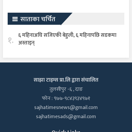
साताका चर्चित
६ महिनाअघि सजिएकी बेहुली, ६ महिनापछि सडकमा
१.
अस्ताइन्
साझा टाइम्स प्रा.लि द्वारा संचालित
तुलसीपुर -६ , दाङ
फोन : ९७७-९८४३९३४९७१
sajhatimesnews@gmail.com
sajhatimesads@gmail.com