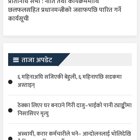
प्रतिनिधि सभा : नीति तथा कार्यक्रममाथि
छलफलसहित प्रधानमन्त्रीको जवाफपछि पारित गर्ने
कार्यसूची
ताजा अपडेट
६ महिनाअघि सजिएकी बेहुली, ६ महिनापछि सडकमा
अस्ताइन्
ठेक्का लिएर घर बनाउने गिरी दाजु–भाईको पानी ट्याङ्कीमा
निसासिएर मृत्यु
अस्थायी, करार कर्मचारीले भने– आन्दोलनलाई भोलिदेखि