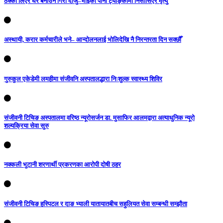
ठेक्का लिएर घर बनाउने गिरी दाजु–भाईको पानी ट्याङ्कीमा निसासिएर मृत्यु
अस्थायी, करार कर्मचारीले भने– आन्दोलनलाई भोलिदेखि नै निरन्तरता दिन सक्छौँ
गुरुकुल एकेडेमी लमहीमा संजीवनि अस्पतालद्धारा निःशुल्क स्वास्थ्य शिविर
संजीवनी टिचिङ अस्पतालमा वरिष्ठ न्यूरोसर्जन डा. मुसाफिर आलमद्वारा अत्याधुनिक न्यूरो
शल्यक्रिया सेवा सुरु
नक्कली भुटानी शरणार्थी प्रकरणका आरोपी दोषी ठहर
संजीवनी टिचिङ हस्पिटल र दाङ भ्याली यातायातबीच सहुलियत सेवा सम्बन्धी सम्झौता