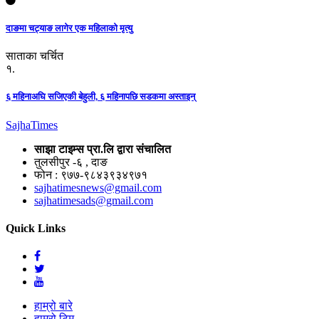
दाङमा चट्याङ लागेर एक महिलाको मृत्यु
साताका चर्चित
१.
६ महिनाअघि सजिएकी बेहुली, ६ महिनापछि सडकमा अस्ताइन्
Sajha
Times
साझा टाइम्स प्रा.लि द्वारा संचालित
तुलसीपुर -६ , दाङ
फोन : ९७७-९८४३९३४९७१
sajhatimesnews@gmail.com
sajhatimesads@gmail.com
Quick Links
हाम्रो बारे
हाम्रो टिम