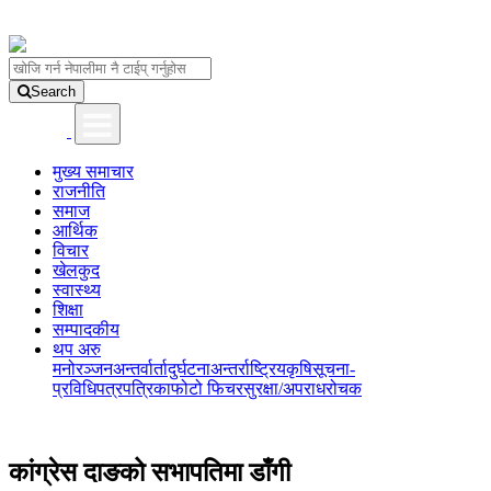
Search
मुख्य समाचार
राजनीति
समाज
आर्थिक
विचार
खेलकुद
स्वास्थ्य
शिक्षा
सम्पादकीय
थप अरु
मनोरञ्जन
अन्तर्वार्ता
दुर्घटना
अन्तर्राष्ट्रिय
कृषि
सूचना-
प्रविधि
पत्रपत्रिका
फोटो फिचर
सुरक्षा/अपराध
रोचक
कांग्रेस दाङको सभापतिमा डाँगी