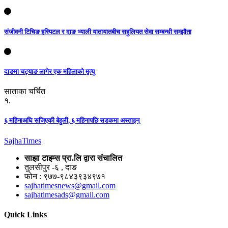
संजीवनी टिचिङ हस्पिटल र दाङ भ्याली यातायातबीच सहुलियत सेवा सम्बन्धी सम्झौता
दाङमा चट्याङ लागेर एक महिलाको मृत्यु
साताका चर्चित
१.
६ महिनाअघि सजिएकी बेहुली, ६ महिनापछि सडकमा अस्ताइन्
Sajha
Times
साझा टाइम्स प्रा.लि द्वारा संचालित
तुलसीपुर -६ , दाङ
फोन : ९७७-९८४३९३४९७१
sajhatimesnews@gmail.com
sajhatimesads@gmail.com
Quick Links