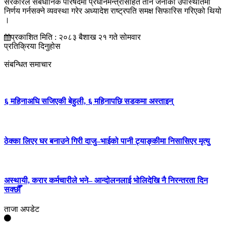
सरकारले संबैधानिक परिषदमा प्रधानमन्त्रीसहित तीन जनाको उपस्थितिमा
निर्णय गर्नसक्ने व्यवस्था गरेर अध्यादेश राष्ट्रपति समक्ष सिफारिस गरिएको थियो
।
प्रकाशित मिति : २०८३ बैशाख २१ गते सोमवार
प्रतिक्रिया दिनुहोस
संबन्धित समाचार
६ महिनाअघि सजिएकी बेहुली, ६ महिनापछि सडकमा अस्ताइन्
ठेक्का लिएर घर बनाउने गिरी दाजु–भाईको पानी ट्याङ्कीमा निसासिएर मृत्यु
अस्थायी, करार कर्मचारीले भने– आन्दोलनलाई भोलिदेखि नै निरन्तरता दिन
सक्छौँ
ताजा अपडेट