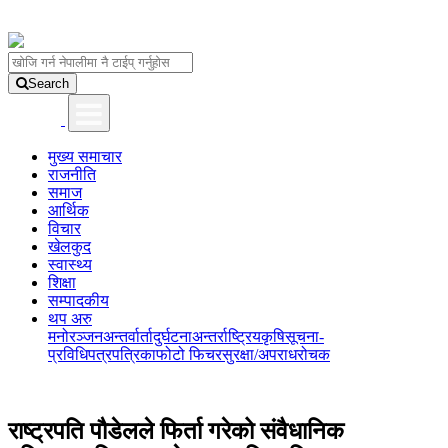
Search
मुख्य समाचार
राजनीति
समाज
आर्थिक
विचार
खेलकुद
स्वास्थ्य
शिक्षा
सम्पादकीय
थप अरु
मनोरञ्जन
अन्तर्वार्ता
दुर्घटना
अन्तर्राष्ट्रिय
कृषि
सूचना-
प्रविधि
पत्रपत्रिका
फोटो फिचर
सुरक्षा/अपराध
रोचक
राष्ट्रपति पौडेलले फिर्ता गरेको संवैधानिक