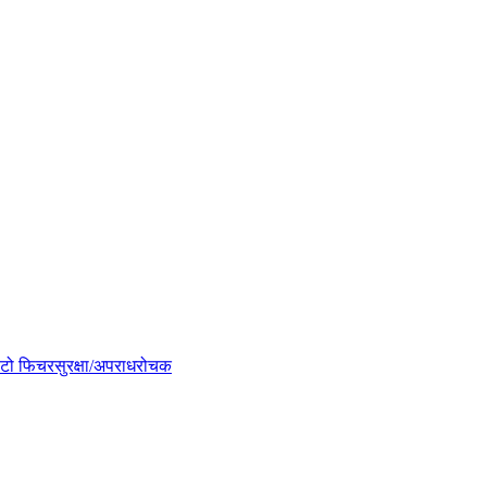
टो फिचर
सुरक्षा/अपराध
रोचक