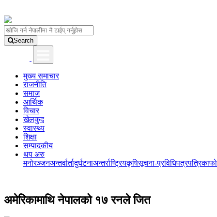
Search
मुख्य समाचार
राजनीति
समाज
आर्थिक
विचार
खेलकुद
स्वास्थ्य
शिक्षा
सम्पादकीय
थप अरु
मनोरञ्जन
अन्तर्वार्ता
दुर्घटना
अन्तर्राष्ट्रिय
कृषि
सूचना-प्रविधि
पत्रपत्रिका
फो
अमेरिकामाथि नेपालको १७ रनले जित