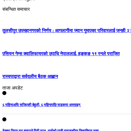
संबन्धित समाचार
तुलसीपुर उपमहानगरको निर्णय : आगलागीमा ज्यान गुमाएका परिवारलाई जनही २
एसियन गेम्स क्वालिफायरको उपाधि नेपाललाई, हङकङ १९ रनले पराजित
रास्वपाद्वारा सर्वदलीय बैठक आह्वान
ताजा अपडेट
६ महिनाअघि सजिएकी बेहुली, ६ महिनापछि सडकमा अस्ताइन्
ठेक्का लिएर घर बनाउने गिरी दाजु–भाईको पानी ट्याङ्कीमा निसासिएर मृत्यु