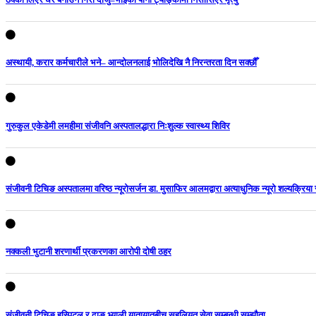
अस्थायी, करार कर्मचारीले भने– आन्दोलनलाई भोलिदेखि नै निरन्तरता दिन सक्छौँ
गुरुकुल एकेडेमी लमहीमा संजीवनि अस्पतालद्धारा निःशुल्क स्वास्थ्य शिविर
संजीवनी टिचिङ अस्पतालमा वरिष्ठ न्यूरोसर्जन डा. मुसाफिर आलमद्वारा अत्याधुनिक न्यूरो शल्यक्रिया स
नक्कली भुटानी शरणार्थी प्रकरणका आरोपी दोषी ठहर
संजीवनी टिचिङ हस्पिटल र दाङ भ्याली यातायातबीच सहुलियत सेवा सम्बन्धी सम्झौता