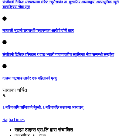
संजीवनी टिचिङ अस्पतालमा वरिष्ठ न्यूरोसर्जन डा. मुसाफिर आलमद्वारा अत्याधुनिक न्यूरो
शल्यक्रिया सेवा सुरु
नक्कली भुटानी शरणार्थी प्रकरणका आरोपी दोषी ठहर
संजीवनी टिचिङ हस्पिटल र दाङ भ्याली यातायातबीच सहुलियत सेवा सम्बन्धी सम्झौता
दाङमा चट्याङ लागेर एक महिलाको मृत्यु
साताका चर्चित
१.
६ महिनाअघि सजिएकी बेहुली, ६ महिनापछि सडकमा अस्ताइन्
Sajha
Times
साझा टाइम्स प्रा.लि द्वारा संचालित
तुलसीपुर -६ , दाङ