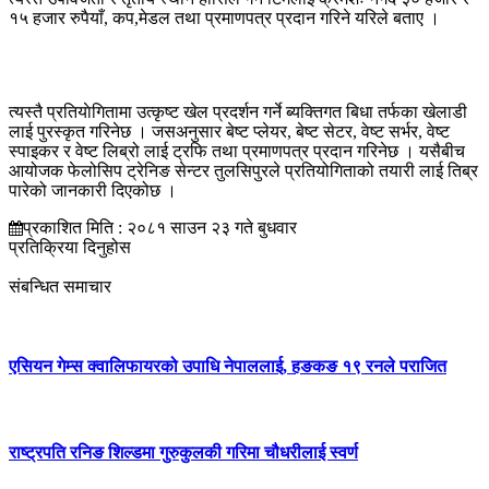
१५ हजार रुपैयाँ, कप,मेडल तथा प्रमाणपत्र प्रदान गरिने यरिले बताए ।
त्यस्तै प्रतियाेगितामा उत्कृष्ट खेल प्रदर्शन गर्ने ब्यक्तिगत बिधा तर्फका खेलाडी
लाई पुरस्कृत गरिनेछ । जसअनुसार बेष्ट प्लेयर, बेष्ट सेटर, वेष्ट सर्भर, वेष्ट
स्पाइकर र वेष्ट लिब्रो लाई ट्रफि तथा प्रमाणपत्र प्रदान गरिनेछ । यसैबीच
आयोजक फेलोसिप ट्रेनिङ सेन्टर तुलसिपुरले प्रतियोगिताको तयारी लाई तिब्र
पारेको जानकारी दिएकोछ ।
प्रकाशित मिति : २०८१ साउन २३ गते बुधवार
प्रतिक्रिया दिनुहोस
संबन्धित समाचार
एसियन गेम्स क्वालिफायरको उपाधि नेपाललाई, हङकङ १९ रनले पराजित
राष्ट्रपति रनिङ शिल्डमा गुरुकुलकी गरिमा चौधरीलाई स्वर्ण