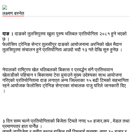
लक्ष्मण बस्नेत
दाङ ।
दाङको तुलसिपुरमा खुला पुरुष भलिबल प्रतियाेगिता २०८१ हुने भएको
छ ।
फेलोसिप ट्रेनिङ सेन्टर तुलसीपुर दाङकाे आयोजनामा अरनिको खेल मैदान
तुलसिपुरमा संचालन हुने प्रतियोगिता आउदो भदौ १३ गते देखि सुरु हुनेछ ।
नेपालको राष्ट्रिय खेल भलिबलको बिकास र प्रवर्द्धन संगै प्रतिभावान
खेलाडीको पहिचान र बिकासमा टेवा पुर्‍याउने मुख्य उदेश्यका साथ आयोजना
गरिएको प्रतियाेगितामा दाङ लगाएत अन्य जिल्लाका १५ बढी टिमको सहभागिता
रहने आयोजक फेलोसिप ट्रेनिङ सेन्टरका संचालक राजु यरिले जानकारी दिए
।
३ दिन सम्म चल्ने प्रतियोगिताको बिजेता टिमले नगद ५० हजार,कप , मेडल तथा
प्रमाणपत्र हात पार्नेछ ।
त्यस्तै उपविजेता र तृतीय स्थान हासिल गर्ने टिमलाई क्रमशः नगद ३० हजार र