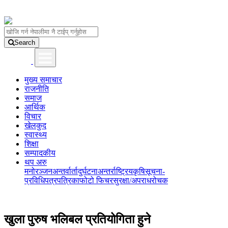
Search
मुख्य समाचार
राजनीति
समाज
आर्थिक
विचार
खेलकुद
स्वास्थ्य
शिक्षा
सम्पादकीय
थप अरु
मनोरञ्जन
अन्तर्वार्ता
दुर्घटना
अन्तर्राष्ट्रिय
कृषि
सूचना-
प्रविधि
पत्रपत्रिका
फोटो फिचर
सुरक्षा/अपराध
रोचक
खुला पुरुष भलिबल प्रतियोगिता हुने