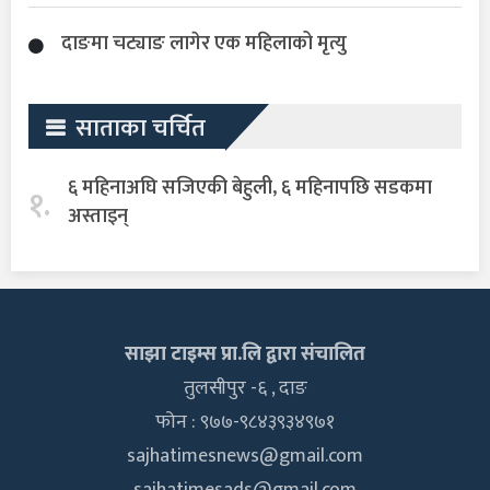
दाङमा चट्याङ लागेर एक महिलाको मृत्यु
साताका चर्चित
६ महिनाअघि सजिएकी बेहुली, ६ महिनापछि सडकमा
१.
अस्ताइन्
साझा टाइम्स प्रा.लि द्वारा संचालित
तुलसीपुर -६ , दाङ
फोन : ९७७-९८४३९३४९७१
sajhatimesnews@gmail.com
sajhatimesads@gmail.com