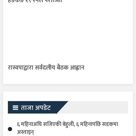
हङकङ १९ रनले पराजित
रास्वपाद्वारा सर्वदलीय बैठक आह्वान
ताजा अपडेट
६ महिनाअघि सजिएकी बेहुली, ६ महिनापछि सडकमा
अस्ताइन्