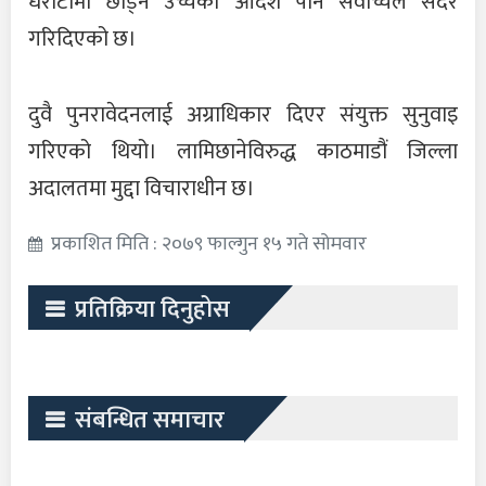
धरौटीमा छाड्ने उच्चको आदेश पनि सर्वोच्चले सदर
गरिदिएको छ।
दुवै पुनरावेदनलाई अग्राधिकार दिएर संयुक्त सुनुवाइ
गरिएको थियो। लामिछानेविरुद्ध काठमाडौं जिल्ला
अदालतमा मुद्दा विचाराधीन छ।
प्रकाशित मिति : २०७९ फाल्गुन १५ गते सोमवार
प्रतिक्रिया दिनुहोस
संबन्धित समाचार