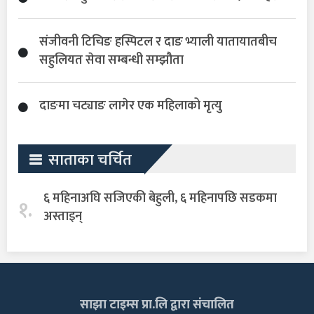
संजीवनी टिचिङ हस्पिटल र दाङ भ्याली यातायातबीच
सहुलियत सेवा सम्बन्धी सम्झौता
दाङमा चट्याङ लागेर एक महिलाको मृत्यु
साताका चर्चित
६ महिनाअघि सजिएकी बेहुली, ६ महिनापछि सडकमा
१.
अस्ताइन्
साझा टाइम्स प्रा.लि द्वारा संचालित