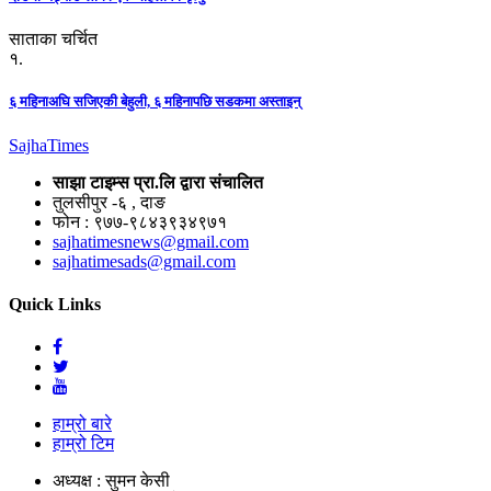
साताका चर्चित
१.
६ महिनाअघि सजिएकी बेहुली, ६ महिनापछि सडकमा अस्ताइन्
Sajha
Times
साझा टाइम्स प्रा.लि द्वारा संचालित
तुलसीपुर -६ , दाङ
फोन : ९७७-९८४३९३४९७१
sajhatimesnews@gmail.com
sajhatimesads@gmail.com
Quick Links
हाम्रो बारे
हाम्रो टिम
अध्यक्ष : सुमन केसी