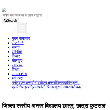
Search
मुख्य समाचार
राजनीति
समाज
आर्थिक
विचार
खेलकुद
स्वास्थ्य
शिक्षा
सम्पादकीय
थप अरु
मनोरञ्जन
अन्तर्वार्ता
दुर्घटना
अन्तर्राष्ट्रिय
कृषि
सूचना-
प्रविधि
पत्रपत्रिका
फोटो फिचर
सुरक्षा/अपराध
रोचक
जिल्ला स्तरीय अन्तर विद्यालय छात्र, छात्रा फुटसल