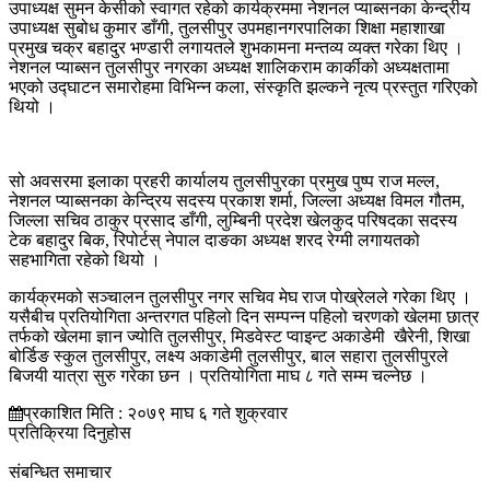
उपाध्यक्ष सुमन केसीको स्वागत रहेको कार्यक्रममा नेशनल प्याब्सनका केन्द्रीय
उपाध्यक्ष सुबोध कुमार डाँगी, तुलसीपुर उपमहानगरपालिका शिक्षा महाशाखा
प्रमुख चक्र बहादुर भण्डारी लगायतले शुभकामना मन्तव्य व्यक्त गरेका थिए ।
नेशनल प्याब्सन तुलसीपुर नगरका अध्यक्ष शालिकराम कार्कीको अध्यक्षतामा
भएको उद्घाटन समारोहमा विभिन्न कला, संस्कृति झल्कने नृत्य प्रस्तुत गरिएको
थियो ।
सो अवसरमा इलाका प्रहरी कार्यालय तुलसीपुरका प्रमुख पुष्प राज मल्ल,
नेशनल प्याब्सनका केन्द्रिय सदस्य प्रकाश शर्मा, जिल्ला अध्यक्ष विमल गौतम,
जिल्ला सचिव ठाकुर प्रसाद डाँगी, लुम्बिनी प्रदेश खेलकुद परिषदका सदस्य
टेक बहादुर बिक, रिपोर्टस् नेपाल दाङका अध्यक्ष शरद रेग्मी लगायतको
सहभागिता रहेको थियो ।
कार्यक्रमको सञ्चालन तुलसीपुर नगर सचिव मेघ राज पोख्रेलले गरेका थिए ।
यसैबीच प्रतियोगिता अन्तरगत पहिलो दिन सम्पन्न पहिलो चरणको खेलमा छात्र
तर्फको खेलमा ज्ञान ज्योति तुलसीपुर, मिडवेस्ट प्वाइन्ट अकाडेमी खैरेनी, शिखा
बोर्डिङ स्कुल तुलसीपुर, लक्ष्य अकाडेमी तुलसीपुर, बाल सहारा तुलसीपुरले
बिजयी यात्रा सुरु गरेका छन । प्रतियोगिता माघ ८ गते सम्म चल्नेछ ।
प्रकाशित मिति : २०७९ माघ ६ गते शुक्रवार
प्रतिक्रिया दिनुहोस
संबन्धित समाचार