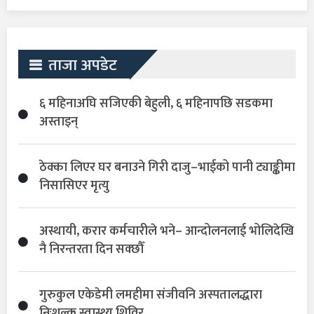
ताजा अपडेट
६ महिनाअघि सजिएकी बेहुली, ६ महिनापछि सडकमा
अस्ताइन्
ठेक्का लिएर घर बनाउने गिरी दाजु–भाईको पानी ट्याङ्कीमा
निसासिएर मृत्यु
अस्थायी, करार कर्मचारीले भने– आन्दोलनलाई भोलिदेखि
नै निरन्तरता दिन सक्छौँ
गुरुकुल एकेडेमी लमहीमा संजीवनि अस्पतालद्धारा
निःशुल्क स्वास्थ्य शिविर