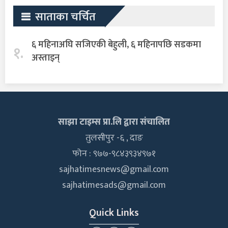
साताका चर्चित
६ महिनाअघि सजिएकी बेहुली, ६ महिनापछि सडकमा
१.
अस्ताइन्
साझा टाइम्स प्रा.लि द्वारा संचालित
तुलसीपुर -६ , दाङ
फोन : ९७७-९८४३९३४९७१
sajhatimesnews@gmail.com
sajhatimesads@gmail.com
Quick Links