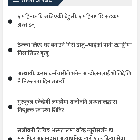
६ महिनाअघि सजिएकी बेहुली, ६ महिनापछि सडकमा
अस्ताइन्
ठेक्का लिएर घर बनाउने गिरी दाजु–भाईको पानी ट्याङ्कीमा
निसासिएर मृत्यु
अस्थायी, करार कर्मचारीले भने– आन्दोलनलाई भोलिदेखि
नै निरन्तरता दिन सक्छौँ
गुरुकुल एकेडेमी लमहीमा संजीवनि अस्पतालद्धारा
निःशुल्क स्वास्थ्य शिविर
संजीवनी टिचिङ अस्पतालमा वरिष्ठ न्यूरोसर्जन डा.
मुसाफिर आलमद्वारा अत्याधुनिक न्यूरो शल्यक्रिया सेवा