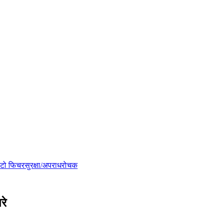
टो फिचर
सुरक्षा/अपराध
रोचक
रे