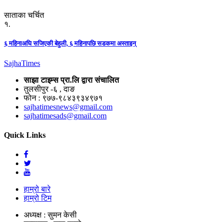
साताका चर्चित
१.
६ महिनाअघि सजिएकी बेहुली, ६ महिनापछि सडकमा अस्ताइन्
Sajha
Times
साझा टाइम्स प्रा.लि द्वारा संचालित
तुलसीपुर -६ , दाङ
फोन : ९७७-९८४३९३४९७१
sajhatimesnews@gmail.com
sajhatimesads@gmail.com
Quick Links
हाम्रो बारे
हाम्रो टिम
अध्यक्ष : सुमन केसी