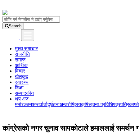
Search
मुख्य समाचार
राजनीति
समाज
आर्थिक
विचार
खेलकुद
स्वास्थ्य
शिक्षा
सम्पादकीय
थप अरु
मनोरञ्जन
अन्तर्वार्ता
दुर्घटना
अन्तर्राष्ट्रिय
कृषि
सूचना-प्रविधि
पत्रपत्रिका
फो
कांग्रेसकाे नगर चुनाव सापकाेटाले हमाललाई समर्थन ग