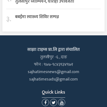
तुलसीपुर च्याम्पियन, घोराही उपविजेता
३.
बबईमा स्वास्थ्य शिविर सम्पन्न
साझा टाइम्स प्रा.लि द्वारा संचालित
तुलसीपुर -६ , दाङ
फोन : ९७७-९८४३९३४९७१
sajhatimesnews@gmail.com
sajhatimesads@gmail.com
Quick Links