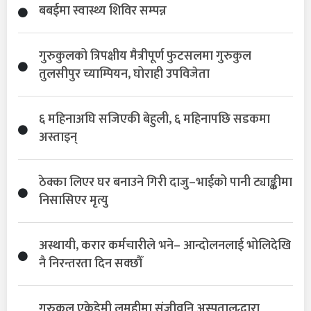
बबईमा स्वास्थ्य शिविर सम्पन्न
गुरुकुलको त्रिपक्षीय मैत्रीपूर्ण फुटसलमा गुरुकुल
तुलसीपुर च्याम्पियन, घोराही उपविजेता
६ महिनाअघि सजिएकी बेहुली, ६ महिनापछि सडकमा
अस्ताइन्
ठेक्का लिएर घर बनाउने गिरी दाजु–भाईको पानी ट्याङ्कीमा
निसासिएर मृत्यु
अस्थायी, करार कर्मचारीले भने– आन्दोलनलाई भोलिदेखि
नै निरन्तरता दिन सक्छौँ
गुरुकुल एकेडेमी लमहीमा संजीवनि अस्पतालद्धारा