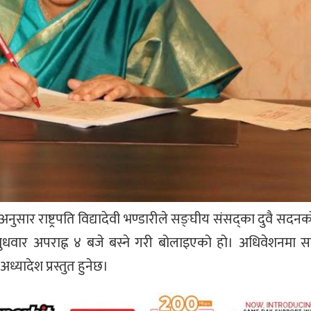
नुसार राष्ट्रपति विद्यादेवी भण्डारीले सङ्घीय संसद्का दुवै सदन
ुधवार अपराह्न ४ बजे बस्ने गरी बोलाइएको हो। अधिवेशनमा स
यादेश प्रस्तुत हुनेछ।