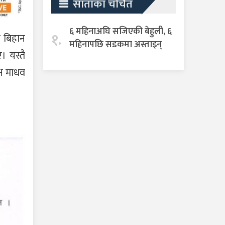
साताका चर्चित
६ महिनाअघि सजिएकी बेहुली, ६
१.
र बिहान
महिनापछि सडकमा अस्ताइन्
। यस्तै
्ष माधव