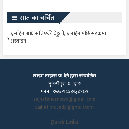
साताका चर्चित
६ महिनाअघि सजिएकी बेहुली, ६ महिनापछि सडकमा
१.
अस्ताइन्
साझा टाइम्स प्रा.लि द्वारा संचालित
तुलसीपुर -६ , दाङ
फोन : ९७७-९८४३९३४९७१
sajhatimesnews@gmail.com
sajhatimesads@gmail.com
Quick Links