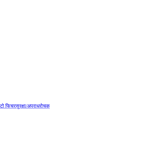
टो फिचर
सुरक्षा/अपराध
रोचक