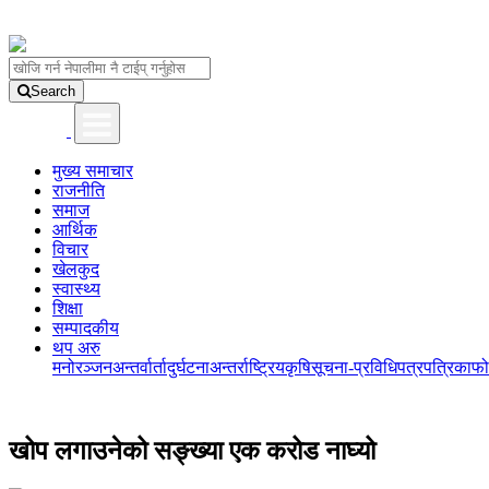
Search
मुख्य समाचार
राजनीति
समाज
आर्थिक
विचार
खेलकुद
स्वास्थ्य
शिक्षा
सम्पादकीय
थप अरु
मनोरञ्जन
अन्तर्वार्ता
दुर्घटना
अन्तर्राष्ट्रिय
कृषि
सूचना-प्रविधि
पत्रपत्रिका
फो
खोप लगाउनेको सङ्ख्या एक करोड नाघ्यो