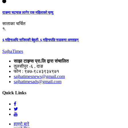
दाङमा चट्याङ लागेर एक महिलाको मृत्यु
साताका चर्चित
१.
६ महिनाअघि सजिएकी बेहुली, ६ महिनापछि सडकमा अस्ताइन्
Sajha
Times
साझा टाइम्स प्रा.लि द्वारा संचालित
तुलसीपुर -६ , दाङ
फोन : ९७७-९८४३९३४९७१
sajhatimesnews@gmail.com
sajhatimesads@gmail.com
Quick Links
हाम्रो बारे