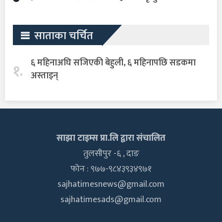
साताका चर्चित
६ महिनाअघि सजिएकी बेहुली, ६ महिनापछि सडकमा
१.
अस्ताइन्
साझा टाइम्स प्रा.लि द्वारा संचालित
तुलसीपुर -६ , दाङ
फोन : ९७७-९८४३९३४९७१
sajhatimesnews@gmail.com
sajhatimesads@gmail.com