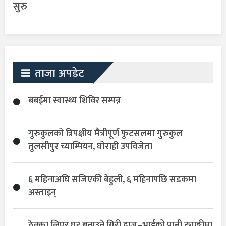
सुरु
ताजा अपडेट
बबईमा स्वास्थ्य शिविर सम्पन्न
गुरुकुलको त्रिपक्षीय मैत्रीपूर्ण फुटसलमा गुरुकुल
तुलसीपुर च्याम्पियन, घोराही उपविजेता
६ महिनाअघि सजिएकी बेहुली, ६ महिनापछि सडकमा
अस्ताइन्
ठेक्का लिएर घर बनाउने गिरी दाजु–भाईको पानी ट्याङ्कीमा