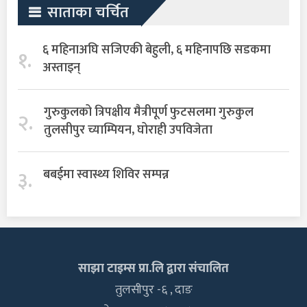
साताका चर्चित
६ महिनाअघि सजिएकी बेहुली, ६ महिनापछि सडकमा
१.
अस्ताइन्
गुरुकुलको त्रिपक्षीय मैत्रीपूर्ण फुटसलमा गुरुकुल
२.
तुलसीपुर च्याम्पियन, घोराही उपविजेता
३.
बबईमा स्वास्थ्य शिविर सम्पन्न
साझा टाइम्स प्रा.लि द्वारा संचालित
तुलसीपुर -६ , दाङ