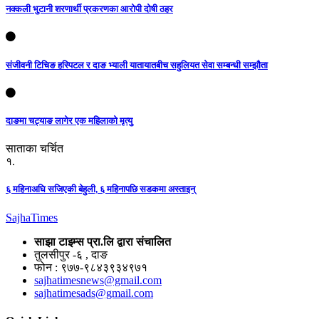
नक्कली भुटानी शरणार्थी प्रकरणका आरोपी दोषी ठहर
संजीवनी टिचिङ हस्पिटल र दाङ भ्याली यातायातबीच सहुलियत सेवा सम्बन्धी सम्झौता
दाङमा चट्याङ लागेर एक महिलाको मृत्यु
साताका चर्चित
१.
६ महिनाअघि सजिएकी बेहुली, ६ महिनापछि सडकमा अस्ताइन्
Sajha
Times
साझा टाइम्स प्रा.लि द्वारा संचालित
तुलसीपुर -६ , दाङ
फोन : ९७७-९८४३९३४९७१
sajhatimesnews@gmail.com
sajhatimesads@gmail.com