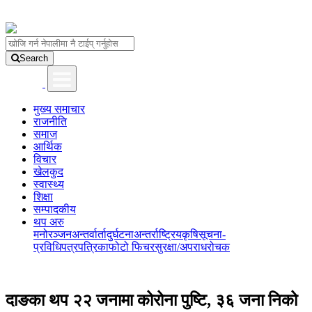
Search
मुख्य समाचार
राजनीति
समाज
आर्थिक
विचार
खेलकुद
स्वास्थ्य
शिक्षा
सम्पादकीय
थप अरु
मनोरञ्जन
अन्तर्वार्ता
दुर्घटना
अन्तर्राष्ट्रिय
कृषि
सूचना-
प्रविधि
पत्रपत्रिका
फोटो फिचर
सुरक्षा/अपराध
रोचक
दाङका थप २२ जनामा कोरोना पुष्टि, ३६ जना निको