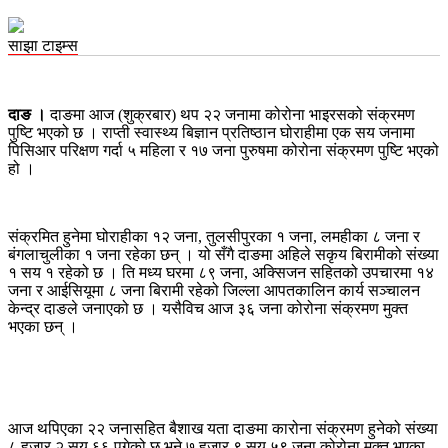
साझा टाइम्स
दाङ ।
दाङमा आज (शुक्रबार) थप २२ जनामा कोरोना भाइरसको संक्रमण
पुष्टि भएको छ । राप्ती स्वास्थ्य बिज्ञान प्रतिष्ठान घोराहीमा एक सय जनामा
पिसिआर परिक्षण गर्दा ५ महिला र १७ जना पुरुषमा कोरोना संक्रमण पुष्टि भएको
हो ।
संक्रमित हुनेमा घोराहीका १२ जना, तुलसीपुरका १ जना, लमहीका ८ जना र
बंगलाचुलीका १ जना रहेका छन् । यो सँगै दाङमा अहिले सकृय बिरामीको संख्या
१ सय १ रहेको छ । ति मध्य घरमा ८९ जना, अक्सिजन सहितको उपचारमा १४
जना र आईसियूमा ८ जना बिरामी रहेको जिल्ला आपतकालिन कार्य सञ्चालन
केन्द्र दाङले जनाएको छ । यसैविच आज ३६ जना कोरोना संक्रमण मुक्त
भएका छन् ।
आज थपिएका २२ जनासहित बैशाख यता दाङमा कारोना संक्रमण हुनेको संख्या
८ हजार २ सय ६६ पुगेको छ भने ७ हजार ९ सय ५९ जना कोरोना मुक्त भएका