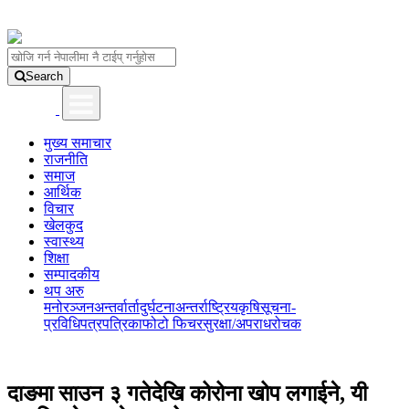
Search
मुख्य समाचार
राजनीति
समाज
आर्थिक
विचार
खेलकुद
स्वास्थ्य
शिक्षा
सम्पादकीय
थप अरु
मनोरञ्जन
अन्तर्वार्ता
दुर्घटना
अन्तर्राष्ट्रिय
कृषि
सूचना-
प्रविधि
पत्रपत्रिका
फोटो फिचर
सुरक्षा/अपराध
रोचक
दाङमा साउन ३ गतेदेखि कोरोना खोप लगाईने, यी