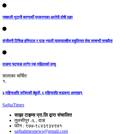
नक्कली भुटानी शरणार्थी प्रकरणका आरोपी दोषी ठहर
संजीवनी टिचिङ हस्पिटल र दाङ भ्याली यातायातबीच सहुलियत सेवा सम्बन्धी सम्झौता
दाङमा चट्याङ लागेर एक महिलाको मृत्यु
साताका चर्चित
१.
६ महिनाअघि सजिएकी बेहुली, ६ महिनापछि सडकमा अस्ताइन्
Sajha
Times
साझा टाइम्स प्रा.लि द्वारा संचालित
तुलसीपुर -६ , दाङ
फोन : ९७७-९८४३९३४९७१
sajhatimesnews@gmail.com