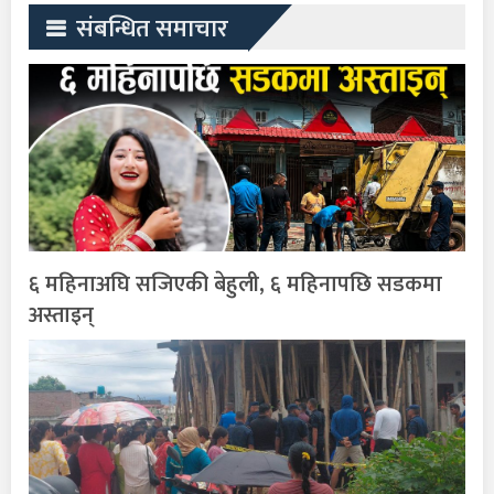
संबन्धित समाचार
६ महिनाअघि सजिएकी बेहुली, ६ महिनापछि सडकमा
अस्ताइन्