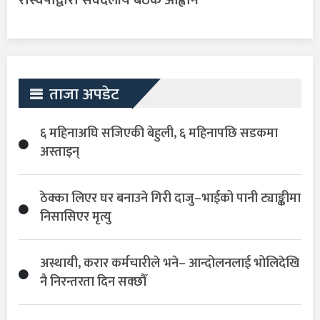
रास्वपाद्वारा सर्वदलीय बैठक आह्वान
ताजा अपडेट
६ महिनाअघि सजिएकी बेहुली, ६ महिनापछि सडकमा
अस्ताइन्
ठेक्का लिएर घर बनाउने गिरी दाजु–भाईको पानी ट्याङ्कीमा
निसासिएर मृत्यु
अस्थायी, करार कर्मचारीले भने– आन्दोलनलाई भोलिदेखि
नै निरन्तरता दिन सक्छौँ