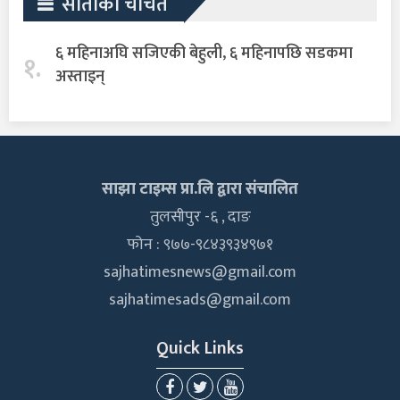
साताका चर्चित
६ महिनाअघि सजिएकी बेहुली, ६ महिनापछि सडकमा
१.
अस्ताइन्
साझा टाइम्स प्रा.लि द्वारा संचालित
तुलसीपुर -६ , दाङ
फोन : ९७७-९८४३९३४९७१
sajhatimesnews@gmail.com
sajhatimesads@gmail.com
Quick Links