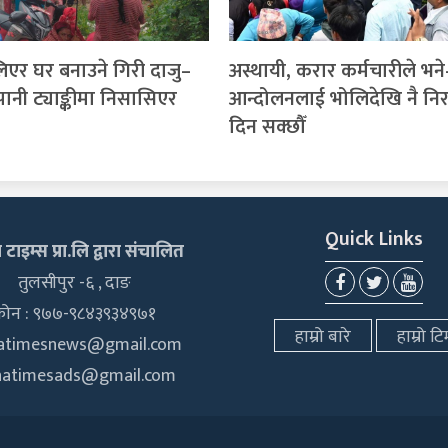
लिएर घर बनाउने गिरी दाजु–
अस्थायी, करार कर्मचारीले भने
ानी ट्याङ्कीमा निसासिएर
आन्दोलनलाई भोलिदेखि नै निर
दिन सक्छौँ
Quick Links
टाइम्स प्रा.लि द्वारा संचालित
तुलसीपुर -६ , दाङ
फोन : ९७७-९८४३९३४९७१
हाम्रो बारे
हाम्रो टि
hatimesnews@gmail.com
hatimesads@gmail.com