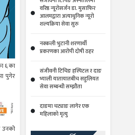
संजीवनी टिचिङ अस्पतालमा
वरिष्ठ न्यूरोसर्जन डा. मुसाफिर
आलमद्वारा अत्याधुनिक न्यूरो
शल्यक्रिया सेवा सुरु
नक्कली भुटानी शरणार्थी
प्रकरणका आरोपी दोषी ठहर
का ६ का
संजीवनी टिचिङ हस्पिटल र दाङ
मा पुगेर
भ्याली यातायातबीच सहुलियत
सेवा सम्बन्धी सम्झौता
दाङमा चट्याङ लागेर एक
महिलाको मृत्यु
मै उनको