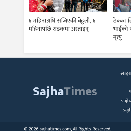
६ महिनाअघि सजिएकी बेहुली, ६
ठेक्का 
महिनापछि सडकमा अस्ताइन्
भाईको प
मृत्यु
साझा 
Sajha
Times
saj
saj
©
2026 sajhatimes.com, All Rights Reserved.