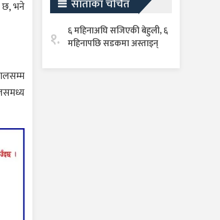
साताका चर्चित
 छ, भने
६ महिनाअघि सजिएकी बेहुली, ६
१.
महिनापछि सडकमा अस्ताइन्
हालसम्म
 जसमध्य