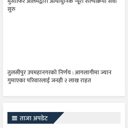
मुसाफिर आलमद्वारा अत्याधुनिक न्यूरो शल्यक्रिया सेवा
सुरु
तुलसीपुर उपमहानगरको निर्णय : आगलागीमा ज्यान
गुमाएका परिवारलाई जनही २ लाख राहत
ताजा अपडेट