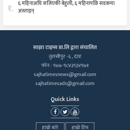
६ महिनाअघि सजिएकी बेहुली, ६ महिनापछि सडकमा
१.
अस्ताइन्
साझा टाइम्स प्रा.लि द्वारा संचालित
तुलसीपुर -६ , दाङ
फोन : ९७७-९८४३९३४९७१
sajhatimesnews@gmail.com
sajhatimesads@gmail.com
Quick Links
हाम्रो बारे
हाम्रो टिम