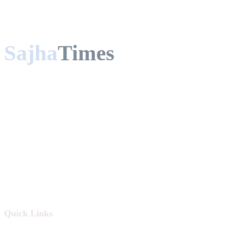
Sajha
Times
साझा टाइम्स प्रा.लि द्वारा संचालित
तुलसीपुर -६ , दाङ
फोन : ९७७-९८४३९३४९७१
sajhatimesnews@gmail.com
sajhatimesads@gmail.com
Quick Links