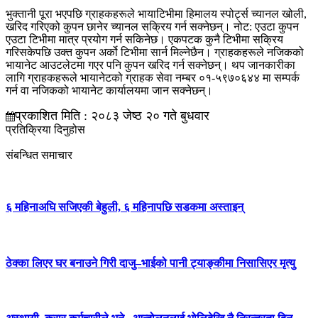
भुक्तानी पूरा भएपछि ग्राहकहरूले भायाटिभीमा हिमालय स्पोर्ट्स च्यानल खोली,
खरिद गरिएको कुपन छानेर च्यानल सक्रिय गर्न सक्नेछन्। नोट: एउटा कुपन
एउटा टिभीमा मात्र प्रयोग गर्न सकिनेछ। एकपटक कुनै टिभीमा सक्रिय
गरिसकेपछि उक्त कुपन अर्को टिभीमा सार्न मिल्नेछैन। ग्राहकहरूले नजिकको
भायानेट आउटलेटमा गएर पनि कुपन खरिद गर्न सक्नेछन्। थप जानकारीका
लागि ग्राहकहरूले भायानेटको ग्राहक सेवा नम्बर ०१-५९७०६४४ मा सम्पर्क
गर्न वा नजिकको भायानेट कार्यालयमा जान सक्नेछन्।
प्रकाशित मिति : २०८३ जेष्ठ २० गते बुधवार
प्रतिक्रिया दिनुहोस
संबन्धित समाचार
६ महिनाअघि सजिएकी बेहुली, ६ महिनापछि सडकमा अस्ताइन्
ठेक्का लिएर घर बनाउने गिरी दाजु–भाईको पानी ट्याङ्कीमा निसासिएर मृत्यु