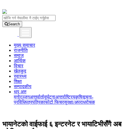
Search
मुख्य समाचार
राजनीति
समाज
आर्थिक
विचार
खेलकुद
स्वास्थ्य
शिक्षा
सम्पादकीय
थप अरु
मनोरञ्जन
अन्तर्वार्ता
दुर्घटना
अन्तर्राष्ट्रिय
कृषि
सूचना-
प्रविधि
पत्रपत्रिका
फोटो फिचर
सुरक्षा/अपराध
रोचक
भायानेटको वाईफाई ६ इन्टरनेट र भायाटिभीसँगै अब