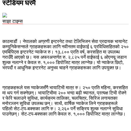
स्टेडियम घरमै
साझा टाइम्स
काठमाडौं । नेपालको अग्रणी इन्टरनेट तथा टेलिभिजन सेवा प्रदायक भायानेट
कम्युनिकेसन्सले ग्राहकहरूका लागि नवीनतम वाईफाई ६ प्रविधिसहितको २५०
एमबिपिएस इन्टरनेट प्याकेज रु। १३,८०० प्रति वर्ष, करसहित मा उपलब्ध
गराउँदै आएको छ। यस अफरअन्तर्गत रु. २,८२५ पर्ने वाईफाई ६ ओएनयू जडान
शुल्क नलाग्ने र केवल रु. १,००० डिपोजिट मात्र लाग्नेछ। यो प्याकेज छिटो,
भरपर्दो र आधुनिक इन्टरनेट अनुभव चाहने ग्राहकहरूका लागि उपयुक्त छ।
ग्राहकहरूले यस प्याकेजसँगै भायाटिभी मात्र रु। २५० प्रति महिना, करसहित
मा थप गर्न सक्नेछन्। भायाटिभीमा २०० भन्दा बढी च्यानल, प्रत्यक्ष टिभी रोक्ने
र फेरि चलाउने सुविधा, कार्यक्रम तालिका, चलचित्र, सिरिज लगायतका
मनोरञ्जन सुविधा उपलब्ध छन्। साथै, वार्षिक प्याकेज लिने ग्राहकहरूले
पहिलो सेट-टप-बक्सका लागि रु। २,२६० पर्ने सक्रिय शुल्क नलाग्ने सुविधा
पाउनेछन्। सेट-टप-बक्सका लागि केवल रु. १,००० डिपोजिट मात्र लाग्नेछ।