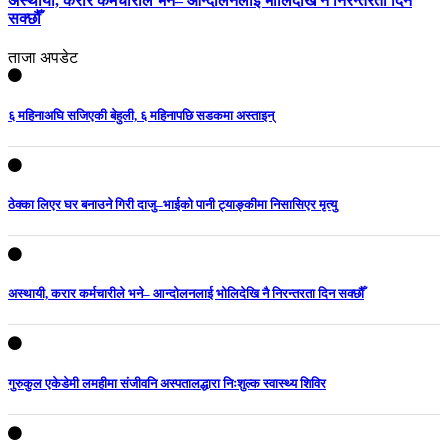
अस्थायी, करार कर्मचारीले भने– आन्दोलनलाई भोलिदेखि नै निरन्तरता दिन
सक्छौँ
ताजा अपडेट
६ महिनाअघि सजिएकी बेहुली, ६ महिनापछि सडकमा अस्ताइन्
ठेक्का लिएर घर बनाउने गिरी दाजु–भाईको पानी ट्याङ्कीमा निसासिएर मृत्यु
अस्थायी, करार कर्मचारीले भने– आन्दोलनलाई भोलिदेखि नै निरन्तरता दिन सक्छौँ
गुरुकुल एकेडेमी लमहीमा संजीवनि अस्पतालद्धारा निःशुल्क स्वास्थ्य शिविर