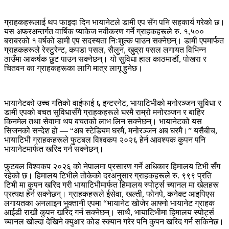
ग्राहकहरूलाई थप फाइदा दिन भायानेटले डामी एप सँग पनि सहकार्य गरेको छ।
यस अफरअन्तर्गत वार्षिक प्याकेज नवीकरण गर्ने ग्राहकहरूले रु. १,५००
बराबरको १ वर्षको डामी एप सदस्यता निःशुल्क पाउन सक्नेछन्। डामी एपमार्फत
ग्राहकहरूले रेस्टुरेन्ट, कपडा पसल, सैलुन, खुद्रा पसल लगायत विभिन्न
ठाउँमा आकर्षक छुट पाउन सक्नेछन्। यो सुविधा हाल काठमाडौं, पोखरा र
चितवन का ग्राहकहरूका लागि मात्र लागू हुनेछ।
भायानेटको उच्च गतिको वाईफाई ६ इन्टरनेट, भायाटिभीको मनोरञ्जन सुविधा र
डामी एपको बचत सुविधासँगै ग्राहकहरूले घरमै राम्रो मनोरञ्जन र बाहिर
किनमेल तथा सेवामा थप बचतको लाभ लिन सक्नेछन्। भायानेटको यस
सिजनको सन्देश हो — “अब स्टेडियम घरमै, मनोरञ्जन अब घरमै।” यसैबीच,
भायाटिभी ग्राहकहरूले फुटबल विश्वकप २०२६ हेर्न आवश्यक कुपन पनि
भायानेटमार्फत खरिद गर्न सक्नेछन्।
फुटबल विश्वकप २०२६ को नेपालमा प्रसारण गर्ने अधिकार हिमालय टिभी सँग
रहेको छ। हिमालय टिभीले तोकेको दरअनुसार ग्राहकहरूले रु. ९९९ प्रति
टिभी मा कुपन खरिद गरी भायाटिभीमार्फत हिमालय स्पोर्ट्स च्यानल मा खेलहरू
प्रत्यक्ष हेर्न सक्नेछन्। ग्राहकहरूले ईसेवा, खल्ती, फोनपे, कनेक्ट आइपिएस
लगायतका अनलाइन भुक्तानी एपमा “भायानेट खोजेर आफ्नो भायानेट ग्राहक
आईडी राखी कुपन खरिद गर्न सक्नेछन्। साथै, भायाटिभीमा हिमालय स्पोर्ट्स
च्यानल खोल्दा देखिने क्युआर कोड स्क्यान गरेर पनि कुपन खरिद गर्न सकिनेछ।