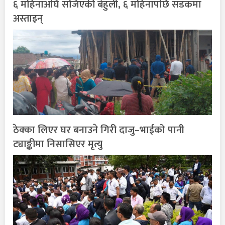
६ महिनाअघि सजिएकी बेहुली, ६ महिनापछि सडकमा
अस्ताइन्
ठेक्का लिएर घर बनाउने गिरी दाजु–भाईको पानी
ट्याङ्कीमा निसासिएर मृत्यु