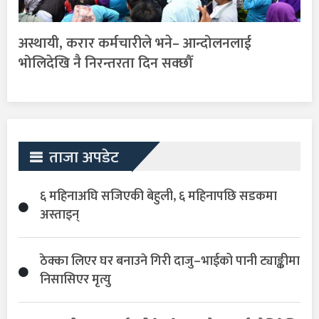
अस्थायी, करार कर्मचारीले भने– आन्दोलनलाई
भोलिदेखि नै निरन्तरता दिन सक्छौँ
ताजा अपडेट
६ महिनाअघि सजिएकी बेहुली, ६ महिनापछि सडकमा
अस्ताइन्
ठेक्का लिएर घर बनाउने गिरी दाजु–भाईको पानी ट्याङ्कीमा
निसासिएर मृत्यु