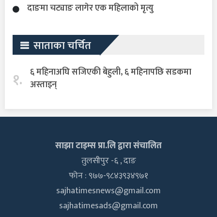
दाङमा चट्याङ लागेर एक महिलाको मृत्यु
साताका चर्चित
६ महिनाअघि सजिएकी बेहुली, ६ महिनापछि सडकमा
१.
अस्ताइन्
साझा टाइम्स प्रा.लि द्वारा संचालित
तुलसीपुर -६ , दाङ
फोन : ९७७-९८४३९३४९७१
sajhatimesnews@gmail.com
sajhatimesads@gmail.com