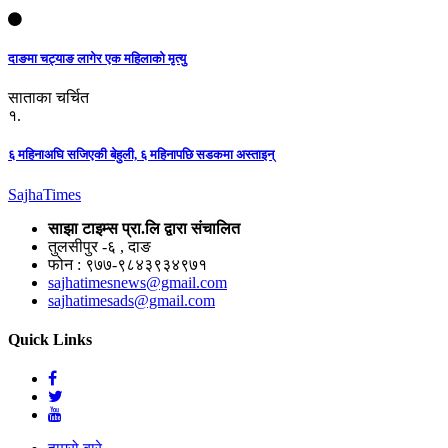
दाङमा चट्याङ लागेर एक महिलाको मृत्यु
साताका चर्चित
१.
६ महिनाअघि सजिएकी बेहुली, ६ महिनापछि सडकमा अस्ताइन्
Sajha
Times
साझा टाइम्स प्रा.लि द्वारा संचालित
तुलसीपुर -६ , दाङ
फोन : ९७७-९८४३९३४९७१
sajhatimesnews@gmail.com
sajhatimesads@gmail.com
Quick Links