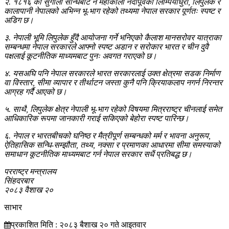
२. १८१६ को सुगौली सन्धिबाट नै महाकाली नदीपूर्वका लिम्पियाधुरा, लिपुलेक र
कालापानी नेपालको अभिन्न भू-भाग रहेको तथ्यमा नेपाल सरकार पूर्णतः स्पष्ट र
अडिग छ।
३. नेपाली भूमि लिपुलेक हुँदै आयोजना गर्ने भनिएको कैलाश मानसरोवर यात्राका
सम्बन्धमा नेपाल सरकारले आफ्नो स्पष्ट अडान र सरोकार भारत र चीन दुवै
पक्षलाई कूटनीतिक माध्यमबाट पुनः अवगत गराएको छ।
४. यसअघि पनि नेपाल सरकारले भारत सरकारलाई उक्त क्षेत्रमा सडक निर्माण
वा विस्तार, सीमा व्यापार र तीर्थाटन जस्ता कुनै पनि क्रियाकलाप नगर्न निरन्तर
आग्रह गर्दै आएको छ।
५. साथै, लिपुलेक क्षेत्र नेपाली भू-भाग रहेको विषयमा मित्रराष्ट्र चीनलाई समेत
आधिकारिक रूपमा जानकारी गराई सकिएको बेहोरा स्पष्ट पारिन्छ।
६. नेपाल र भारतबीचको घनिष्ठ र मैत्रीपूर्ण सम्बन्धको मर्म र भावना अनुरूप,
ऐतिहासिक सन्धि-सम्झौता, तथ्य, नक्सा र प्रमाणका आधारमा सीमा समस्याको
समाधान कूटनीतिक माध्यमबाट गर्न नेपाल सरकार सधैं प्रतिबद्ध छ।
परराष्ट्र मन्त्रालय
सिंहदरबार
२०८३ वैशाख २०
साभार
प्रकाशित मिति : २०८३ बैशाख २० गते आइतवार