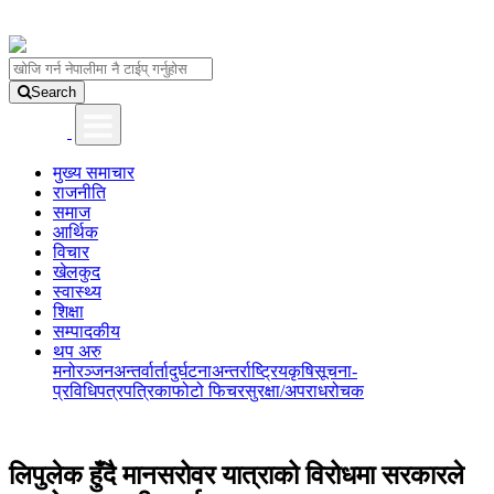
Search
मुख्य समाचार
राजनीति
समाज
आर्थिक
विचार
खेलकुद
स्वास्थ्य
शिक्षा
सम्पादकीय
थप अरु
मनोरञ्जन
अन्तर्वार्ता
दुर्घटना
अन्तर्राष्ट्रिय
कृषि
सूचना-
प्रविधि
पत्रपत्रिका
फोटो फिचर
सुरक्षा/अपराध
रोचक
लिपुलेक हुँदै मानसरोवर यात्राको विरोधमा सरकारले