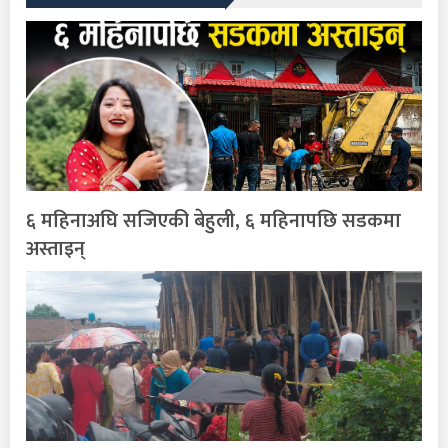
६ महिनाअघि सजिएकी बेहुली, ६ महिनापछि सडकमा
अस्ताइन्