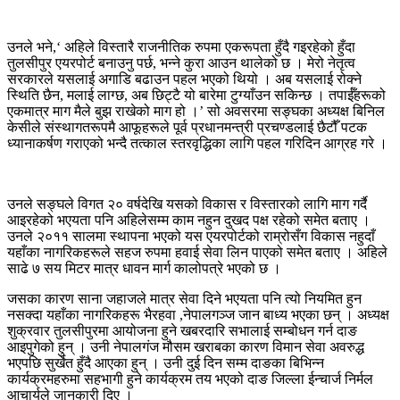
उनले भने,‘ अहिले विस्तारै राजनीतिक रुपमा एकरूपता हुँदै गइरहेको हुँदा
तुलसीपुर एयरपोर्ट बनाउनु पर्छ, भन्ने कुरा आउन थालेको छ । मेरो नेतृत्व
सरकारले यसलाई अगाडि बढाउन पहल भएको थियो । अब यसलाई रोक्ने
स्थिति छैन, मलाई लाग्छ, अब छिट्टै यो बारेमा टुग्याँउन सकिन्छ । तपाईँहरूको
एकमात्र माग मैले बुझ राखेको माग हो ।’ सो अवसरमा सङ्घका अध्यक्ष बिनिल
केसीले संस्थागतरूपमै आफूहरूले पूर्व प्रधानमन्त्री प्रचण्डलाई छैटौँ पटक
ध्यानाकर्षण गराएको भन्दै तत्काल स्तरवृद्धिका लागि पहल गरिदिन आग्रह गरे ।
उनले सङ्घले विगत २० वर्षदेखि यसको विकास र विस्तारको लागि माग गर्दै
आइरहेको भएयता पनि अहिलेसम्म काम नहुन दुखद पक्ष रहेको समेत बताए ।
उनले २०११ सालमा स्थापना भएको यस एयरपोर्टको राम्रोसँग विकास नहुदाँ
यहाँका नागरिकहरूले सहज रुपमा हवाई सेवा लिन पाएको समेत बताए । अहिले
साढे ७ सय मिटर मात्र धावन मार्ग कालोपत्रे भएको छ ।
जसका कारण साना जहाजले मात्र सेवा दिने भएयता पनि त्यो नियमित हुन
नसक्दा यहाँका नागरिकहरू भैरहवा ,नेपालगञ्ज जान बाध्य भएका छन् । अध्यक्ष
शुक्रवार तुलसीपुरमा आयोजना हुने खबरदारि सभालाई सम्बोधन गर्न दाङ
आइपुगेको हुन् । उनी नेपालगंज मौसम खराबका कारण विमान सेवा अवरुद्ध
भएपछि सुर्खेत हुँदै आएका हुन् । उनी दुई दिन सम्म दाङका बिभिन्न
कार्यक्रमहरुमा सहभागी हुने कार्यक्रम तय भएको दाङ जिल्ला ईन्चार्ज निर्मल
आचार्यले जानकारी दिए ।