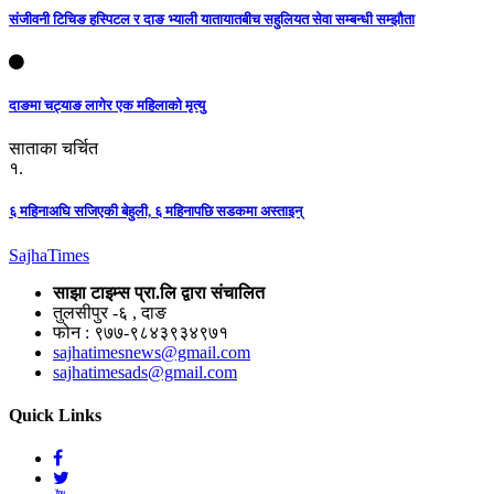
संजीवनी टिचिङ हस्पिटल र दाङ भ्याली यातायातबीच सहुलियत सेवा सम्बन्धी सम्झौता
दाङमा चट्याङ लागेर एक महिलाको मृत्यु
साताका चर्चित
१.
६ महिनाअघि सजिएकी बेहुली, ६ महिनापछि सडकमा अस्ताइन्
Sajha
Times
साझा टाइम्स प्रा.लि द्वारा संचालित
तुलसीपुर -६ , दाङ
फोन : ९७७-९८४३९३४९७१
sajhatimesnews@gmail.com
sajhatimesads@gmail.com
Quick Links