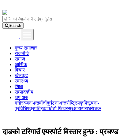
Search
मुख्य समाचार
राजनीति
समाज
आर्थिक
विचार
खेलकुद
स्वास्थ्य
शिक्षा
सम्पादकीय
थप अरु
मनोरञ्जन
अन्तर्वार्ता
दुर्घटना
अन्तर्राष्ट्रिय
कृषि
सूचना-
प्रविधि
पत्रपत्रिका
फोटो फिचर
सुरक्षा/अपराध
रोचक
दाङको टरिगाउँ एयरपोर्ट बिस्तार हुन्छ : प्रचण्ड