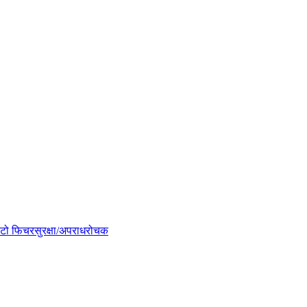
टो फिचर
सुरक्षा/अपराध
रोचक