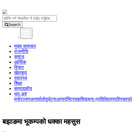
Search
मुख्य समाचार
राजनीति
समाज
आर्थिक
विचार
खेलकुद
स्वास्थ्य
शिक्षा
सम्पादकीय
थप अरु
मनोरञ्जन
अन्तर्वार्ता
दुर्घटना
अन्तर्राष्ट्रिय
कृषि
सूचना-प्रविधि
पत्रपत्रिका
फो
बझाङमा भूकम्पको धक्का महसुस