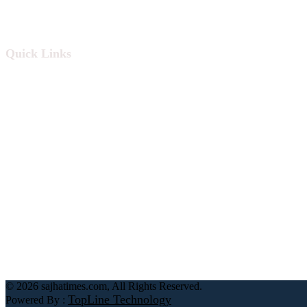
sajhatimesads@gmail.com
Quick Links
हाम्रो बारे
हाम्रो टिम
अध्यक्ष : सुमन केसी
सम्पादक : खुमा पाण्डे
सूचना विभाग दर्ता नं. : २७५०/०७८/७९
©
2026 sajhatimes.com, All Rights Reserved.
TopLine Technology
Powered By :