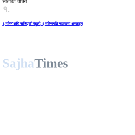
साताका चर्चित
१.
६ महिनाअघि सजिएकी बेहुली, ६ महिनापछि सडकमा अस्ताइन्
Sajha
Times
साझा टाइम्स प्रा.लि द्वारा संचालित
तुलसीपुर -६ , दाङ
फोन : ९७७-९८४३९३४९७१
sajhatimesnews@gmail.com