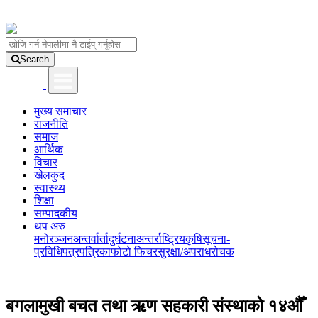
Search
मुख्य समाचार
राजनीति
समाज
आर्थिक
विचार
खेलकुद
स्वास्थ्य
शिक्षा
सम्पादकीय
थप अरु
मनोरञ्जन
अन्तर्वार्ता
दुर्घटना
अन्तर्राष्ट्रिय
कृषि
सूचना-
प्रविधि
पत्रपत्रिका
फोटो फिचर
सुरक्षा/अपराध
रोचक
बगलामुखी बचत तथा ऋण सहकारी संस्थाको १४औँ