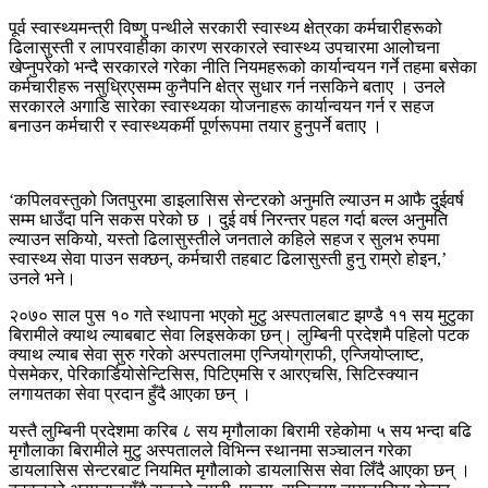
पूर्व स्वास्थ्यमन्त्री विष्णु पन्थीले सरकारी स्वास्थ्य क्षेत्रका कर्मचारीहरूको
ढिलासुस्ती र लापरवाहीका कारण सरकारले स्वास्थ्य उपचारमा आलोचना
खेप्नुपरेको भन्दै सरकारले गरेका नीति नियमहरूको कार्यान्वयन गर्ने तहमा बसेका
कर्मचारीहरू नसुध्रिएसम्म कुनैपनि क्षेत्र सुधार गर्न नसकिने बताए । उनले
सरकारले अगाडि सारेका स्वास्थ्यका योजनाहरू कार्यान्वयन गर्न र सहज
बनाउन कर्मचारी र स्वास्थ्यकर्मी पूर्णरूपमा तयार हुनुपर्ने बताए ।
‘कपिलवस्तुको जितपुरमा डाइलासिस सेन्टरको अनुमति ल्याउन म आफै दुईवर्ष
सम्म धाउँदा पनि सकस परेको छ । दुई वर्ष निरन्तर पहल गर्दा बल्ल अनुमति
ल्याउन सकियो, यस्तो ढिलासुस्तीले जनताले कहिले सहज र सुलभ रुपमा
स्वास्थ्य सेवा पाउन सक्छन्, कर्मचारी तहबाट ढिलासुस्ती हुनु राम्रो होइन,’
उनले भने।
२०७० साल पुस १० गते स्थापना भएको मुटु अस्पतालबाट झण्डै ११ सय मुटुका
बिरामीले क्याथ ल्याबबाट सेवा लिइसकेका छन्। लुम्बिनी प्रदेशमै पहिलो पटक
क्याथ ल्याब सेवा सुरु गरेको अस्पतालमा एन्जियोग्राफी, एन्जियोप्लाष्ट,
पेसमेकर, पेरिकार्डियोसेन्टिसिस, पिटिएमसि र आरएचसि, सिटिस्क्यान
लगायतका सेवा प्रदान हुँदै आएका छन् ।
यस्तै लुम्बिनी प्रदेशमा करिब ८ सय मृगौलाका बिरामी रहेकोमा ५ सय भन्दा बढि
मृगौलाका बिरामीले मुटु अस्पतालले विभिन्न स्थानमा सञ्चालन गरेका
डायलासिस सेन्टरबाट नियमित मृगौलाको डायलासिस सेवा लिँदै आएका छन् ।