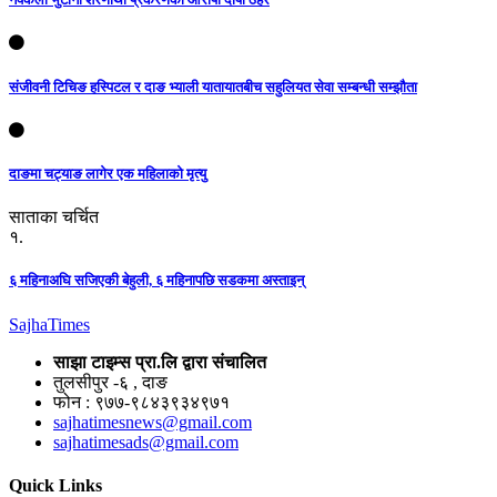
संजीवनी टिचिङ हस्पिटल र दाङ भ्याली यातायातबीच सहुलियत सेवा सम्बन्धी सम्झौता
दाङमा चट्याङ लागेर एक महिलाको मृत्यु
साताका चर्चित
१.
६ महिनाअघि सजिएकी बेहुली, ६ महिनापछि सडकमा अस्ताइन्
Sajha
Times
साझा टाइम्स प्रा.लि द्वारा संचालित
तुलसीपुर -६ , दाङ
फोन : ९७७-९८४३९३४९७१
sajhatimesnews@gmail.com
sajhatimesads@gmail.com
Quick Links