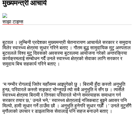
मुख्यमन्त्री आचार्य
साझा टाइम्स
बुटवल । लुम्बिनी प्रदेशका मुख्यमन्त्री चेतनारायण आचार्यले सरकार र समुदाय
मिलेर स्वास्थ्य क्षेत्रमा सुधार गरिने बताए । गौतम बुद्ध सामुदायिक मुटु अस्पताल
बुटवलले विश्व मुटु दिवसको अवसरमा बुटवलमा आयोजना गरेको अन्तरक्रिया
कार्यक्रमलाई सम्बोधन गर्दै उनले स्वास्थ्य क्षेत्रको सेवाका लागि सरकार र
समुदाय बिच सहकार्य गरिने बताए ।
‘म गम्भीर रोगलाई जितेर यहाँसम्म आइपुगेको छु । बिरामी हुँदा कस्तो अनुभुति
हुन्छ, परिवारले कस्तो सङ्कट भोग्नुपर्छ त्यो सबै अनुभुति म सँग छ । त्यसैले
स्वास्थ्य क्षेत्रमा बिरामी र तिनका परिवारले भोग्ने समस्याहरू समाधान गर्न
सरकार तयार छ,’ उनले भने,‘ स्वास्थ्य क्षेत्रलाई नजिकबाट बुझ्ने अवसर पनि
मिल्यो, हामी सुधार गर्ने ठाउँमा छौ । अनुभुति हुनेगरि सुधार गर्छौं ।’ उनले मुटुसँगै
मृगौलाको उपचार र डाइलासिस सेवालाई पनि सहज बनाउने बताए ।