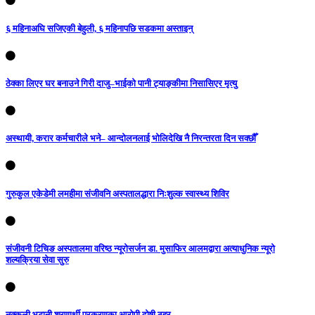
६ महिनाअघि सजिएकी बेहुली, ६ महिनापछि सडकमा अस्ताइन्
ठेक्का लिएर घर बनाउने गिरी दाजु–भाईको पानी ट्याङ्कीमा निसासिएर मृत्यु
अस्थायी, करार कर्मचारीले भने– आन्दोलनलाई भोलिदेखि नै निरन्तरता दिन सक्छौँ
गुरुकुल एकेडेमी लमहीमा संजीवनि अस्पतालद्धारा निःशुल्क स्वास्थ्य शिविर
संजीवनी टिचिङ अस्पतालमा वरिष्ठ न्यूरोसर्जन डा. मुसाफिर आलमद्वारा अत्याधुनिक न्यूरो
शल्यक्रिया सेवा सुरु
नक्कली भुटानी शरणार्थी प्रकरणका आरोपी दोषी ठहर