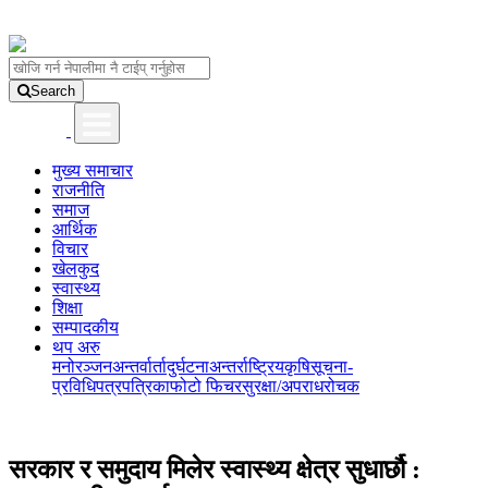
Search
मुख्य समाचार
राजनीति
समाज
आर्थिक
विचार
खेलकुद
स्वास्थ्य
शिक्षा
सम्पादकीय
थप अरु
मनोरञ्जन
अन्तर्वार्ता
दुर्घटना
अन्तर्राष्ट्रिय
कृषि
सूचना-
प्रविधि
पत्रपत्रिका
फोटो फिचर
सुरक्षा/अपराध
रोचक
सरकार र समुदाय मिलेर स्वास्थ्य क्षेत्र सुधार्छौ :